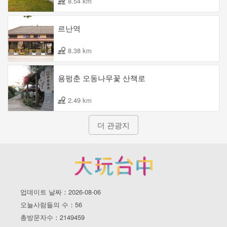
8.54 km
르난역
8.38 km
용펑춘 오동나무꽃 산책로
2.49 km
더 관광지
업데이트 날짜：2026-08-06
오늘사람들의 수：56
총방문자수：2149459