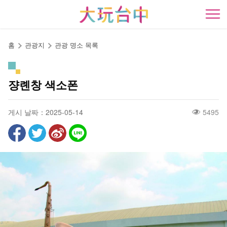
앵
커
開
로
이
홈
관광지
관광 명소 목록
동
쟝롄창 색소폰
게시 날짜：2025-05-14
5495