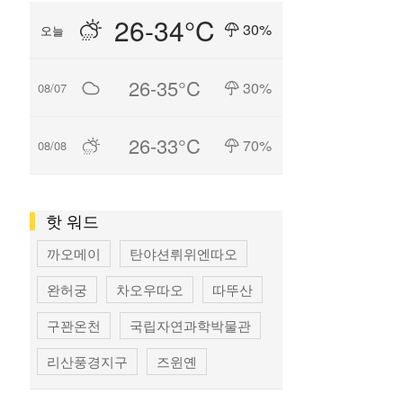
26-34°C
30%
오늘
26-35°C
30%
08/07
26-33°C
70%
08/08
핫 워드
까오메이
탄야션뤼위엔따오
완허궁
차오우따오
따뚜산
구꽌온천
국립자연과학박물관
리산풍경지구
즈윈옌
국립타이완미술관
펑지아 상권