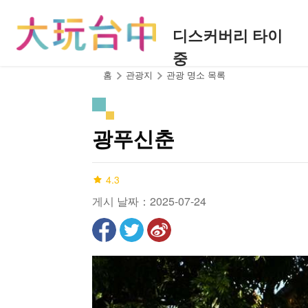
앵
커
디스커버리 타이
로
중
이
동
:::
홈
관광지
관광 명소 목록
광푸신춘
4.3
게시 날짜：2025-07-24