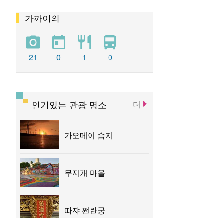
가까이의
펑위엔 츠지궁
청공 기차역
똥하이 목장
우치 관광 항구
따쟈 전쩐란궁
21
0
1
0
따쉬에산 삼림유원지
타이중 문화 창조창의 산업단지
인기있는 관광 명소
더
타이중 문학공원
루스이 예배당
가오메이 습지
무지개 마을
따쟈 쩐란궁