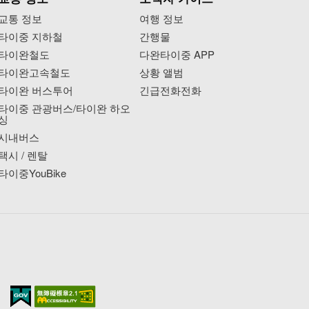
교통 정보
여행 정보
타이중 지하철
간행물
타이완철도
다완타이중 APP
타이완고속철도
상황 앨범
타이완 버스투어
긴급전화전화
타이중 관광버스/타이완 하오
싱
시내버스
택시 / 렌탈
타이중YouBike