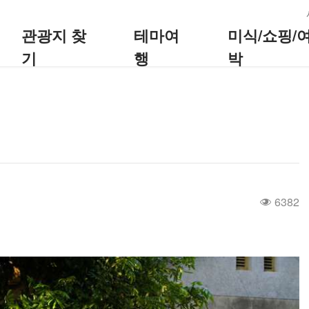
:::
관광지 찾
테마여
미식/쇼핑/
기
행
박
6382