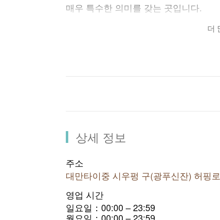
매우 특수한 의미를 갖는 곳입니다.
오늘날 광푸신춘은 커뮤니티 활성화 재
더
한 붉은 벽돌벽, 각양각색의 의자 및 설
들의 꿈이 모인 곳이 되었습니다. 이 곳
그리 멀지 않은 곳에 921 지진 교육공
다.
상세 정보
주소
대만타이중 시우펑 구(광푸신잔) 허핑로 
영업 시간
일요일：00:00 – 23:59
월요일：00:00 – 23:59