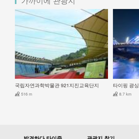
가까이에 관광지
국립자연과학박물관 921지진교육단지
타이핑 광싱
516 m
8.7 km
발견하다 타이중
관광지 찾기