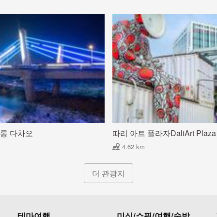
롱 다차오
따리 아트 플라자DaliArt Plaza
4.62 km
더 관광지
테마여행
미식/쇼핑/여행/숙박