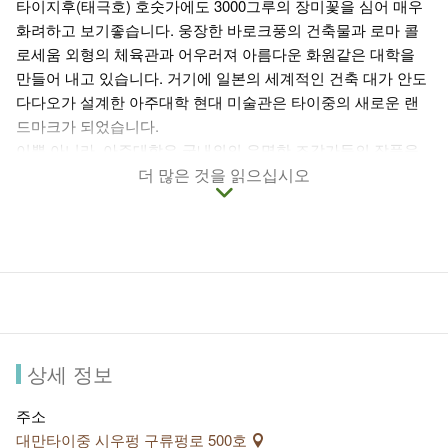
타이지후(태극호) 호숫가에도 3000그루의 장미꽃을 심어 매우
화려하고 보기좋습니다. 웅장한 바로크풍의 건축물과 로마 콜
로세움 외형의 체육관과 어우러져 아름다운 화원같은 대학을
만들어 내고 있습니다. 거기에 일본의 세계적인 건축 대가 안도
다다오가 설계한 아주대학 현대 미술관은 타이중의 새로운 랜
드마크가 되었습니다.
이뿐 아니라, 아주대학은 국내외의 유명한 조각가들의 작품을
소장하고 있는데, 프랑스의 저명한 조각가 로댕의 <생각하는 사
더 많은 것을 읽으십시오
람> 대형 조소작품과 <입맞춤> 등의 작품, 그리고 프랑스 조각
가 아르망의 집적시리즈 중 하나인 < Victoire en Chantant(승리
여신의 시편)>등의 조각작품이 있습니다. 그리고 에드가 드가
의 <14세의 발레리나>와 본토 조각가 양잉펑의 <유용내대>, <
봉황래의>등 백여점에 달하는 작품들이 전시되어 있습니다.
아주대학 캠퍼스를 천천히 걷다보면 마치 유럽에 온 것같은 착
각을 불러일으키고, 웨딩촬영지나 온가족 나들이 그리고 드라
마나 광고 촬영지로도 각광받는 아름다운 곳입니다.
상세 정보
주소
대만타이중 시우펑 구류펑로 500호