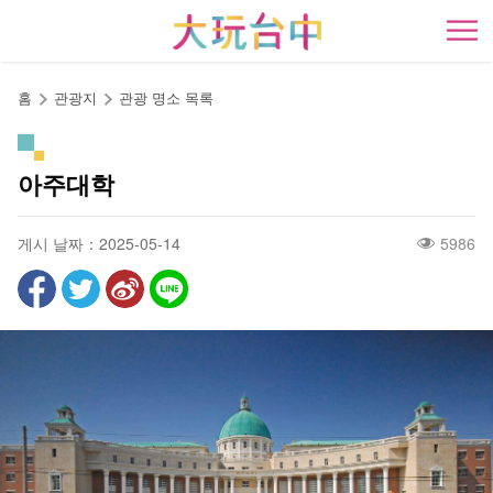
앵
커
開
로
이
홈
관광지
관광 명소 목록
동
아주대학
게시 날짜：2025-05-14
5986