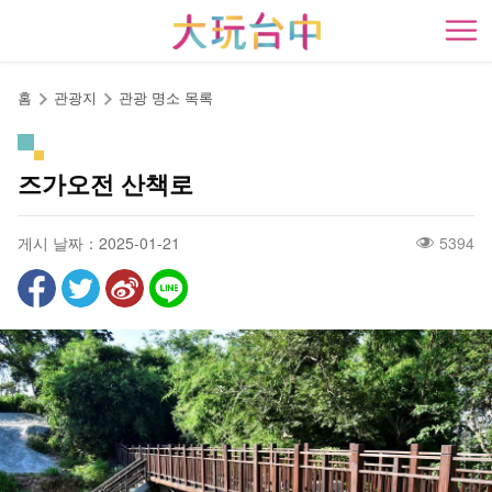
앵
커
開
로
이
홈
관광지
관광 명소 목록
동
즈가오전 산책로
게시 날짜：2025-01-21
5394