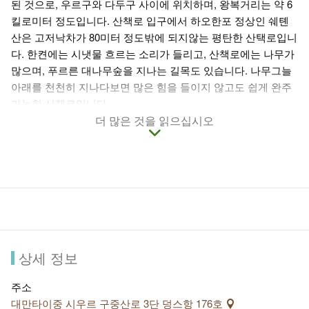
된 것으로, 우르구와 다두구 사이에 위치하며, 왕복거리는 약 6
킬로미터 정도입니다. 산책로 입구에서 하오한포 정상인 쉐톈
산은 고저낙차가 80미터 정도밖에 되지않는 평탄한 산택로입니
다. 한켠에는 시냇물 흐르는 소리가 들리고, 산책로에는 나무가
많으며, 푸르른 대나무숲을 지나는 길목도 있습니다. 나무그늘
아래를 천천히 지나다보면 많은 힘을 들이지 않고도 쉽게 완주
가능한 산책로입니다.
즈가오전 산책로는 산책, 휴양, 운동, 자전거타기등이 모두 가능
더 많은 것을 읽으십시오
하며, 밤이 되면 도심의 불빛이 하나둘 켜지며 아름다운 야경을
이루어냅니다. 고지를 오르고, 아름다운 경치를 바라보는 산책
로 여행이 끝나면 인근의 산광스(선광사), 쥐궤이쥐, 청궁 기차
역, 우르 맥조양조장 등의 명소를 들러 보람찬 휴일을 보내셔도
좋습니다.
상세 정보
주소
대만타이중 시우르 구중산로 3단 덩스항 176호