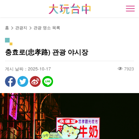
앵
커
開
로
이
홈
관광지
관광 명소 목록
동
충효로(忠孝路) 관광 야시장
게시 날짜：2025-10-17
7923