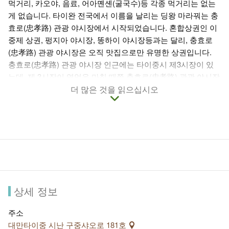
먹거리, 카오야, 음료, 어아몐셴(굴국수)등 각종 먹거리는 없는
게 없습니다. 타이완 전국에서 이름을 날리는 딩왕 마라꿔는 충
효로(忠孝路) 관광 야시장에서 시작되었습니다. 혼합상권인 이
중제 상권, 펑지아 야시장, 똥하이 야시장등과는 달리, 충효로
(忠孝路) 관광 야시장은 오직 맛집으로만 유명한 상권입니다.
충효로(忠孝路) 관광 야시장 인근에는 타이중시 제3시장이 있
는데, 제 3시장이 영업을 마칠 때쯤 충효로(忠孝路) 관광 야시장
이 영업을 시작하기 때문에 대부분의 가게들이 오후 4시가 되어
더 많은 것을 읽으십시오
야 영업을 시작합니다. 충효로(忠孝路) 관광 야시장에서 반드시
먹어보아야 할 음식으로는, 통자이 미까오(죽통밥), 옌수지(닭
튀김), 충효로 카오러우(바베큐), 몐셴(국수), 깐저즈(사탕수수
쥬스)등으로, 가격도 싸고 양도 많아 타이중의 맛있는 먹거리들
을 한꺼번에 모두 맛볼 수 있습니다.
상세 정보
주소
대만타이중 시난 구중샤오로 181호