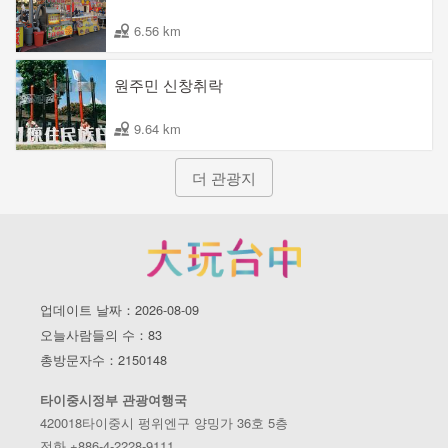
6.56 km
원주민 신창취락
9.64 km
더 관광지
업데이트 날짜：2026-08-09
오늘사람들의 수：83
총방문자수：2150148
타이중시정부 관광여행국
420018타이중시 펑위엔구 양밍가 36호 5층
전화 +886-4-2228-9111