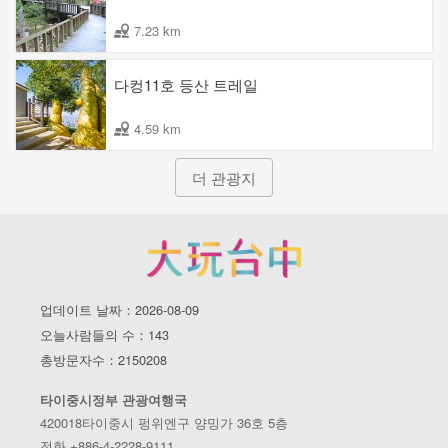
7.23 km
다컹11호 등산 트레일
4.59 km
더 관광지
업데이트 날짜：2026-08-09
오늘사람들의 수：143
총방문자수：2150208
타이중시정부 관광여행국
420018타이중시 펑위엔구 양밍가 36호 5층
전화 +886-4-2228-9111