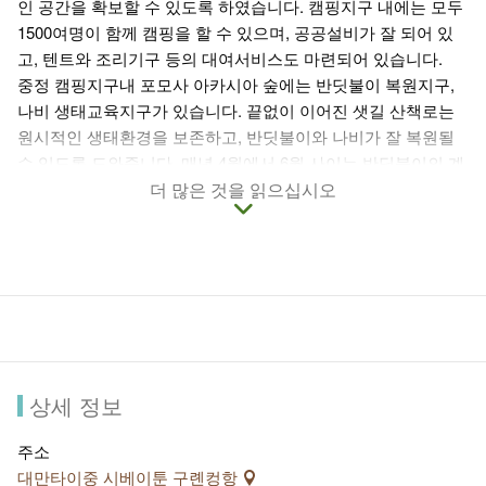
인 공간을 확보할 수 있도록 하였습니다. 캠핑지구 내에는 모두
1500여명이 함께 캠핑을 할 수 있으며, 공공설비가 잘 되어 있
고, 텐트와 조리기구 등의 대여서비스도 마련되어 있습니다.
중정 캠핑지구내 포모사 아카시아 숲에는 반딧불이 복원지구,
나비 생태교육지구가 있습니다. 끝없이 이어진 샛길 산책로는
원시적인 생태환경을 보존하고, 반딧불이와 나비가 잘 복원될
수 있도록 도와줍니다. 매년 4월에서 6월 사이는 반딧불이의 계
절로 수많은 관광객들을 캠핑지구로 불러모으고 있습니다.
더 많은 것을 읽으십시오
캠핑의 즐거움을 체험해보고 싶으시다면 중정 캠핑지구의 관리
소에 신청하여 방문해보시기 바랍니다. 그리고 인근의 따컹 등
산로와 종이공예 박물관은 휴일 나들이 최적의 장소이기도 합
니다.
상세 정보
주소
대만타이중 시베이툰 구롄컹항