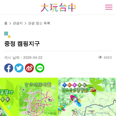
앵
커
開
로
이
홈
관광지
관광 명소 목록
동
중정 캠핑지구
게시 날짜：2026-04-22
4663