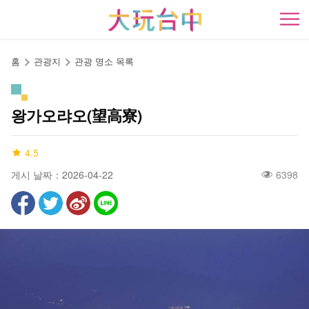
앵
커
開
로
이
홈
관광지
관광 명소 목록
동
왕가오랴오(望高寮)
4.5
게시 날짜：2026-04-22
6398