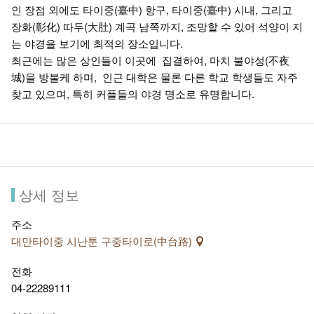
인 장점 외에도 타이중(臺中) 항구, 타이중(臺中) 시내, 그리고
장화(彰化) 따두(大肚) 계곡 남쪽까지, 조망할 수 있어 석양이 지
는 야경을 보기에 최적의 장소입니다.
최근에는 많은 상인들이 이곳에 집결하여, 마치 불야성(不夜
城)을 방불케 하며, 인근 대학은 물론 다른 학교 학생들도 자주
찾고 있으며, 특히 커플들의 야경 명소로 유명합니다.
상세 정보
주소
대만타이중 시난툰 구중타이로(中台路)
전화
04-22289111