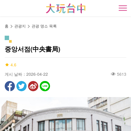
앵
커
開
로
이
홈
관광지
관광 명소 목록
동
중앙서점(中央書局)
4.6
게시 날짜：2026-04-22
5613