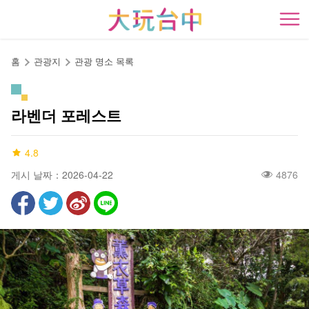
앵
커
開
로
이
홈
관광지
관광 명소 목록
동
라벤더 포레스트
4.8
게시 날짜：2026-04-22
4876