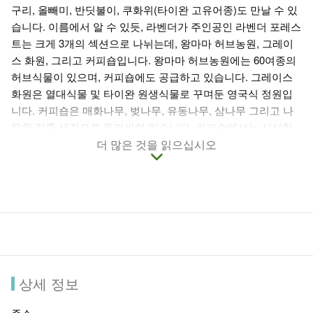
구리, 올빼미, 반딧불이, 쿠화위(타이완 고유어종)도 만날 수 있
습니다. 이름에서 알 수 있듯, 라벤더가 주인공인 라벤더 포레스
트는 크게 3개의 섹션으로 나뉘는데, 왕마마 허브농원, 그레이
스 화원, 그리고 커피숍입니다. 왕마마 허브농원에는 60여종의
허브식물이 있으며, 커피숍에도 공급하고 있습니다. 그레이스
화원은 열대식물 및 타이완 원생식물로 꾸며둔 영국식 정원입
니다. 커피숍은 매화나무, 벚나무, 유동나무, 삼나무 그리고 나
무위 각종 새집으로 둘러싸여 있습니다. 커피숍에서는 신선한
허브로 만든 요리와 허브티, 수제 디저트, 그리고 각종 허브제품
더 많은 것을 읽으십시오
을 제공하고 있습니다. 향후 허브를 테마로 한 민박 및 초대형
라벤더밭을 추가할 예정입니다.
상세 정보
주소