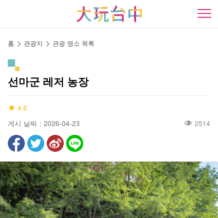
앵
커
開
로
이
홈
관광지
관광 명소 목록
동
선마군 레저 농장
4.6
게시 날짜：2026-04-23
2514