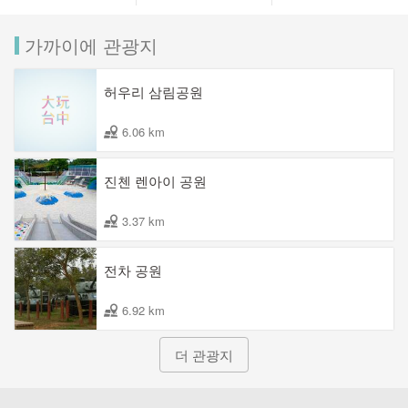
가까이에 관광지
허우리 삼림공원
6.06 km
진첸 렌아이 공원
3.37 km
전차 공원
6.92 km
더 관광지