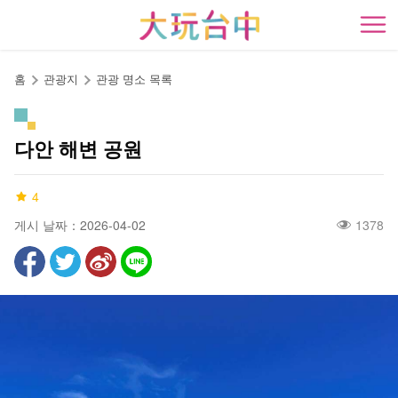
앵
커
開
로
이
홈
관광지
관광 명소 목록
동
다안 해변 공원
4
게시 날짜：2026-04-02
1378