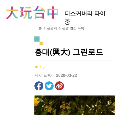
앵
커
디스커버리 타이
로
중
이
동
:::
홈
관광지
관광 명소 목록
흥대(興大) 그린로드
4.6
게시 날짜：2026-03-22