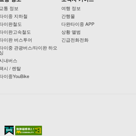
교통 정보
여행 정보
타이중 지하철
간행물
타이완철도
다완타이중 APP
타이완고속철도
상황 앨범
타이완 버스투어
긴급전화전화
타이중 관광버스/타이완 하오
싱
시내버스
택시 / 렌탈
타이중YouBike