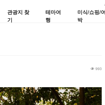
:::
관광지 찾
테마여
미식/쇼핑/
기
행
박
993