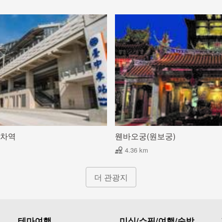
기차역
웬바오궁(원보궁)
4.36 km
더 관광지
테마여행
미식/쇼핑/여행/숙박