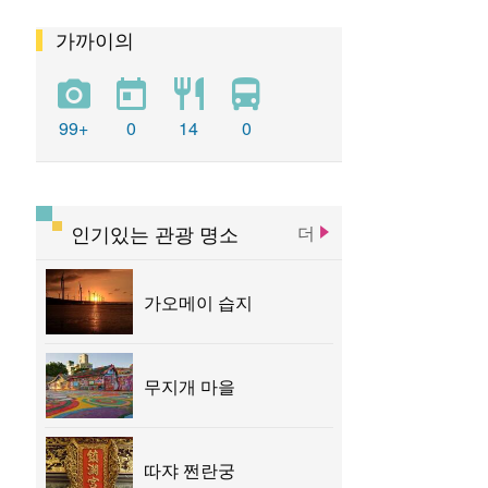
가까이의
펑위엔 츠지궁
청공 기차역
똥하이 목장
우치 관광 항구
따쟈 전쩐란궁
99+
0
14
0
따쉬에산 삼림유원지
타이중 문화 창조창의 산업단지
인기있는 관광 명소
더
타이중 문학공원
루스이 예배당
가오메이 습지
무지개 마을
따쟈 쩐란궁