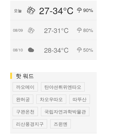
27-34°C
90%
오늘
27-31°C
80%
08/09
28-34°C
50%
08/10
핫 워드
까오메이
탄야션뤼위엔따오
완허궁
차오우따오
따뚜산
구꽌온천
국립자연과학박물관
리산풍경지구
즈윈옌
국립타이완미술관
펑지아 상권