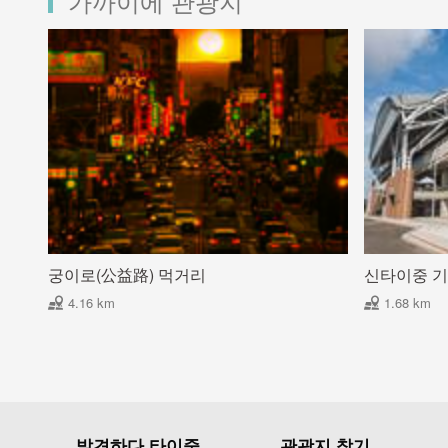
가까이에 관광지
궁이로(公益路) 먹거리
신타이중 
4.16 km
1.68 km
발견하다 타이중
관광지 찾기