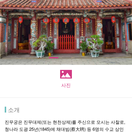
사진
소개
진무궁은 진무대제(또는 현천상제)를 주신으로 모시는 사찰로,
청나라 도광 25년(1845)에 채대빔(蔡大聘) 등 6명의 수교 상인