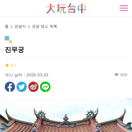
앵
커
開
로
이
홈
관광지
관광 명소 목록
동
진무궁
4.7
게시 날짜：2026-03-22
909