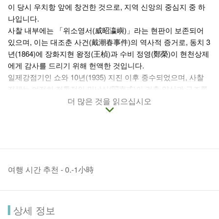
이 당시 우치항 앞에 창건한 것으로, 지역 신앙의 중심지 중 하
나입니다.
사찰 내부에는 「위소영서(威昭瀛嶼)」라는 현판이 보존되어
있으며, 이는 대조춘 사건(戴潮春事件)의 역사적 증거로, 동치 3
년(1864)에 장화지현 왕정(王楨)과 수비 정영(鄭榮)이 현천상제
에게 감사를 드리기 위해 헌액한 것입니다.
일제강점기인 쇼와 10년(1935) 지진 이후 중수되었으며, 사찰
전체는 여전히 전통적인 민남식(閩南式)의 건축 양식과 구조를
잘 보존하고 있습니다. 사찰은 북향남좌(坐北朝南) 형태로, 삼
더 많은 것을 읽으십시오
천전(三川殿), 배전(拜殿), 정전(正殿)의 구조가 온전히 유지되
어 있습니다. 다만 대지가 좁아 배전이 확장되며 삼천전과 연결
되어 있는 독특한 구조를 가지고 있습니다.
삼천전의 정면은 여전히 목조로 되어 있으며, 이는 '헐산식(硬山
式)' 건축 양식으로, 대형 목조 구조는 우아한 형태를 지니고 있
여행 시간 추천 - 0.-1小時
고, 특히 박쥐 모양의 장식이 아름다우며, 천주 지역(泉州)의 전
통 공법을 따릅니다. 선이 부드럽고 간결하며, 세부 장식은 소박
하고 단정하여, 지역 장인의 전통적인 미감을 잘 보여줍니다.
강한 동북 계절풍을 피하기 위해 우치 진무궁은 전체적으로 건
상세 정보
축 높이가 낮아 안정되고 차분한 분위기를 자아냅니다. 이러한