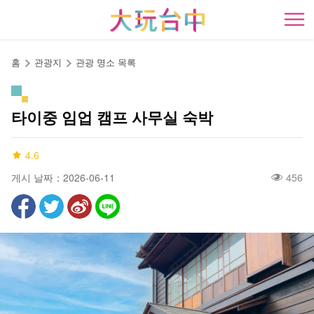
앵
커
開
로
이
홈
관광지
관광 명소 목록
동
타이중 임업 캠프 사무실 숙박
4.6
게시 날짜：2026-06-11
456