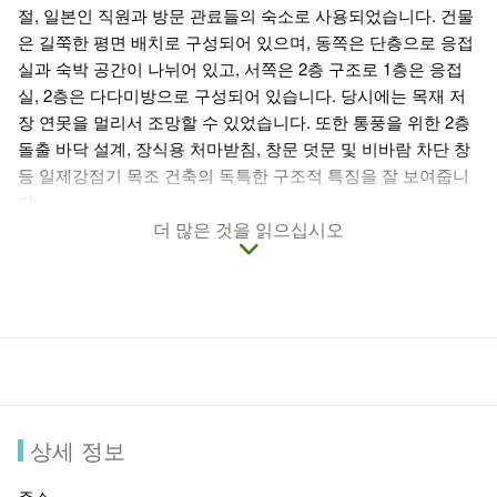
절, 일본인 직원과 방문 관료들의 숙소로 사용되었습니다. 건물
은 길쭉한 평면 배치로 구성되어 있으며, 동쪽은 단층으로 응접
실과 숙박 공간이 나뉘어 있고, 서쪽은 2층 구조로 1층은 응접
실, 2층은 다다미방으로 구성되어 있습니다. 당시에는 목재 저
장 연못을 멀리서 조망할 수 있었습니다. 또한 통풍을 위한 2층
돌출 바닥 설계, 장식용 처마받침, 창문 덧문 및 비바람 차단 창
등 일제강점기 목조 건축의 독특한 구조적 특징을 잘 보여줍니
다.
2015년 4월 23일, 타이중시 지정 문화재로 등록되었으며, 2018
더 많은 것을 읽으십시오
년에는 정식 명칭이
타이중 임업 캠프 사무실 숙박
으로 변경되
었습니다. 2022년부터 시작된 복원 공사는 3년간 진행되었으
며, "옛 것을 그대로 복원한다"는 원칙 아래, 기존 부재와 대만
삼나무 옛 자재를 최대한 보존하는 방식으로 이루어졌습니다.
2025년 8월 29일에는 공식 개막식이 열리며, 빛과 그림자 공연,
생태와 문화 창작, 다양한 테마 전시를 통해 몰입형 체험을 제공
하며, 임업의 역사와 문화를 깊이 있게 조명하는 공간으로 거듭
납니다.
상세 정보
주소