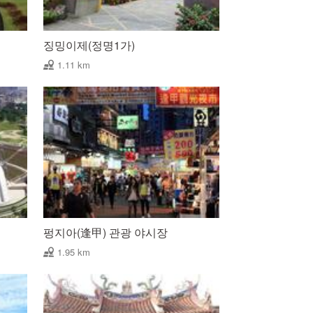
징밍이제(정명1가)
1.11 km
펑지아(逢甲) 관광 야시장
1.95 km