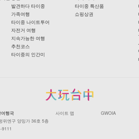
발견하다 타이중
타이중 특산품
가족여행
쇼핑상권
타이중 나이트투어
자전거 여행
지속가능한 여행
추천코스
타이중의 인간미
광여행국
사이트 맵
GWOIA
 펑위엔구 양밍가 36호 5층
-9111