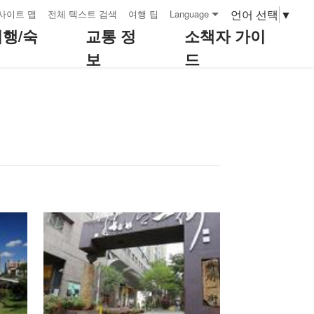
언어 선택
▼
사이트 맵
전체 텍스트 검색
여행 팁
Language
여행/숙
교통 정
소책자 가이
보
드