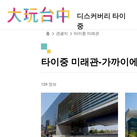
앵
커
디스커버리 타이
로
중
이
동
:::
홈
관광지
타이중 미래관
타이중 미래관-가까이에
129 정보