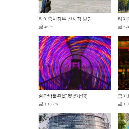
타이중시정부-신시정 빌딩
타이
46 m
67
환각박물관(幻覺博物館)
궁이
1.16 km
1.