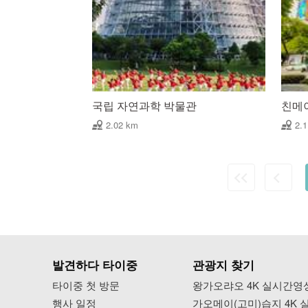
국립 자연과학 박물관
친메
2.02 km
2.
발견하다 타이중
관광지 찾기
타이중 첫 방문
왕가오랴오 4K 실시간영
행사 일정
가오메이(고미)습지 4K 