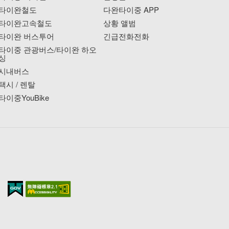
타이완철도
다완타이중 APP
타이완고속철도
상황 앨범
타이완 버스투어
긴급전화전화
타이중 관광버스/타이완 하오
싱
시내버스
택시 / 렌탈
타이중YouBike