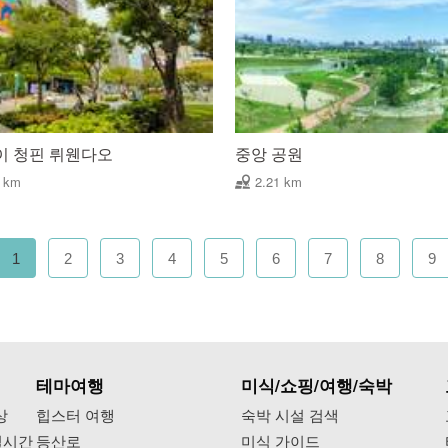
이 청핀 뤼웬다오
중앙 공원
1 km
2.21 km
1
2
3
4
5
6
7
8
9
테마여행
미식/쇼핑/여행/숙박
상
힙스터 여행
숙박 시설 검색
실시간
등산로
미식 가이드