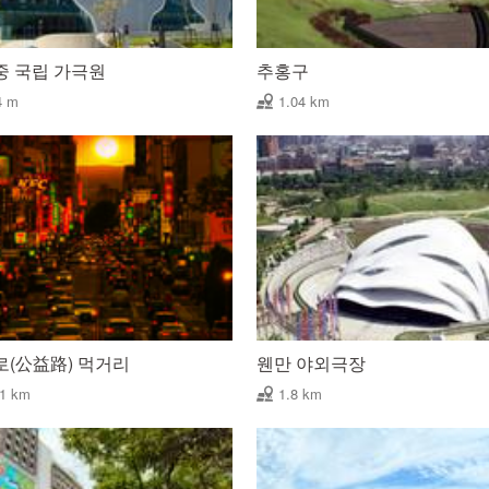
중 국립 가극원
추홍구
4 m
1.04 km
로(公益路) 먹거리
웬만 야외극장
31 km
1.8 km