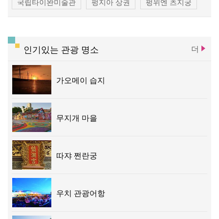
국립타이완미술관
펑지아 상권
펑위엔 츠지궁
청공 기차역
똥하이 목장
우치 관광 항구
따쟈 전쩐란궁
따쉬에산 삼림유원지
인기있는 관광 명소
더
타이중 문화 창조창의 산업단지
타이중 문학공원
가오메이 습지
루스이 예배당
무지개 마을
따쟈 쩐란궁
우치 관광어항