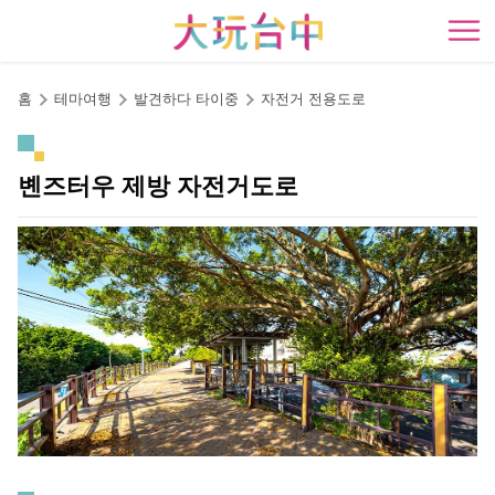
앵
커
開
로
이
홈
테마여행
발견하다 타이중
자전거 전용도로
동
볜즈터우 제방 자전거도로