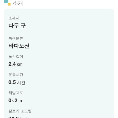
소개
소재지
다두 구
특색분류
바다노선
노선길이
2.4
km
운동시간
0.5
시간
해발고도
0~2
m
칼로리 소모량