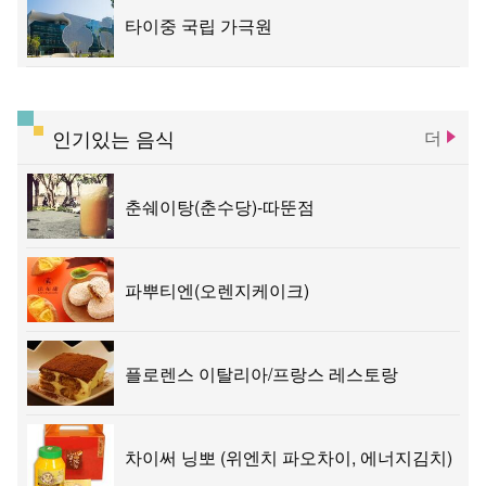
타이중 국립 가극원
인기있는 음식
더
춘쉐이탕(춘수당)-따뚠점
파뿌티엔(오렌지케이크)
플로렌스 이탈리아/프랑스 레스토랑
차이써 닝뽀 (위엔치 파오차이, 에너지김치)