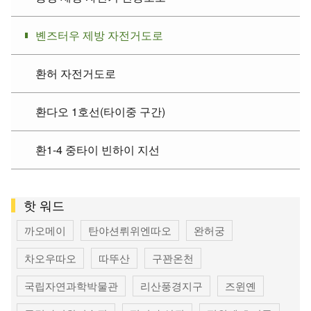
볜즈터우 제방 자전거도로
환허 자전거도로
환다오 1호선(타이중 구간)
환1-4 중타이 빈하이 지선
핫 워드
까오메이
탄야션뤼위엔따오
완허궁
차오우따오
따뚜산
구꽌온천
국립자연과학박물관
리산풍경지구
즈윈옌