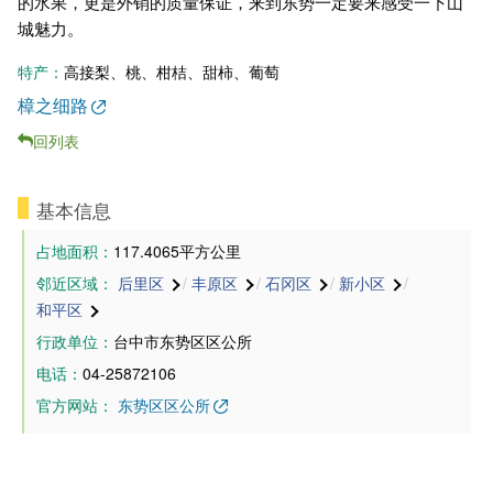
的水果，更是外销的质量保证，来到东势一定要来感受一下山
城魅力。
特产：
高接梨、桃、柑桔、甜柿、葡萄
樟之细路
回列表
基本信息
占地面积：
117.4065平方公里
邻近区域：
后里区
/
丰原区
/
石冈区
/
新小区
/
和平区
行政单位：
台中市东势区区公所
电话：
04-25872106
官方网站：
东势区区公所