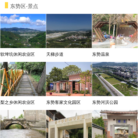
东势区-景点
软埤坑休闲农业区
天梯步道
东势温泉
梨之乡休闲农业区
东势客家文化园区
东势河滨公园