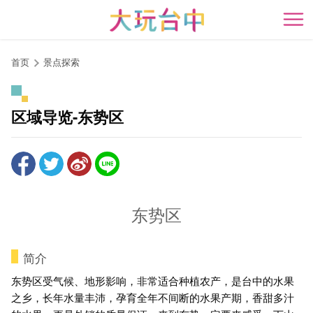
跳
到
开
主
要
首页
景点探索
内
容
区
区域导览-东势区
块
东势区
简介
东势区受气候、地形影响，非常适合种植农产，是台中的水果
之乡，长年水量丰沛，孕育全年不间断的水果产期，香甜多汁