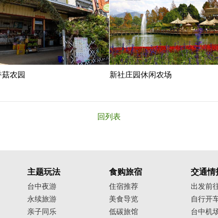
香菇农园
新社庄园休闲农场
回列表
主题玩法
食购旅宿
交通情
台中夜游
住宿推荐
出发前
永续旅游
美食导览
自行开
亲子同乐
低碳旅馆
台中机