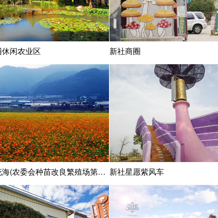
埔休闲农业区
新社商圈
新社花海(农委会种苗改良繁殖场第二农场)
新社星愿紫风车