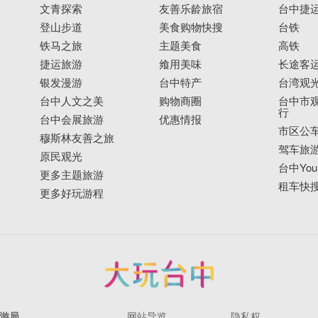
文青探索
友善乐龄旅宿
台中捷
登山步道
美食购物快搜
台铁
铁马之旅
主题美食
高铁
捷运旅游
飨用美味
长途客
银发漫游
台中特产
台湾观
台中人文之美
购物商圈
台中市观
行
台中会展旅游
优惠情报
市区公
穆斯林友善之旅
驾车旅
原民观光
台中YouB
更多主题旅游
租车快
更多好玩游程
游局
网站导览
隐私权