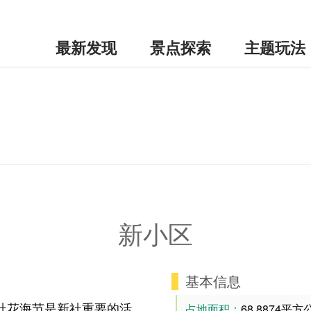
最新发现
景点探索
主题玩法
新小区
基本信息
社花海节是新社重要的活
占地面积：
68.8874平方