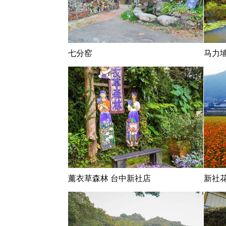
七分窑
马力
薰衣草森林 台中新社店