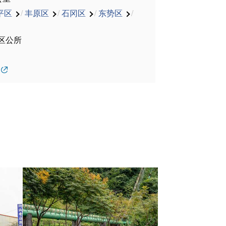
平区
/
丰原区
/
石冈区
/
东势区
/
区公所