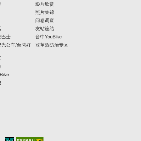
运
影片欣赏
照片集锦
问卷调查
运
友站连结
光巴士
台中YouBike
光公车/台湾好
登革热防治专区
车
游
ike
搜