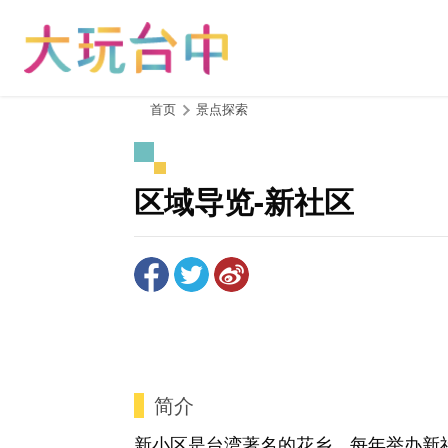
跳
到
主
要
内
:::
首页
景点探索
容
区
块
区域导览-新社区
简介
新小区是台湾著名的花乡，每年举办新