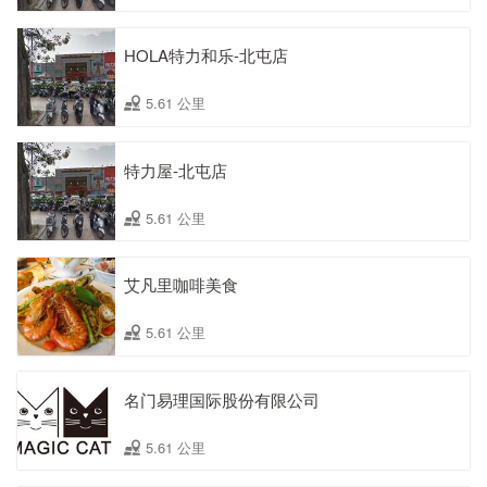
HOLA特力和乐-北屯店
5.61 公里
特力屋-北屯店
5.61 公里
艾凡里咖啡美食
5.61 公里
名门易理国际股份有限公司
5.61 公里