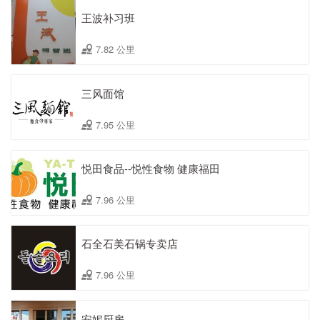
王波补习班
7.82 公里
三风面馆
7.95 公里
悦田食品--悦性食物 健康福田
7.96 公里
石全石美石锅专卖店
7.96 公里
安妮厨房