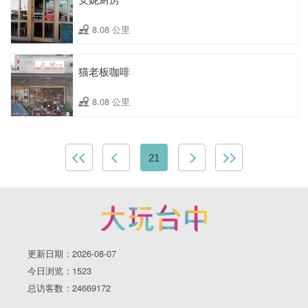
8.08 公里
猫老板咖啡
8.08 公里
21
更新日期：2026-08-07
今日浏览：1523
总访客数：24669172