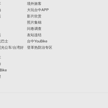
车
境外旅客
场
大玩台中APP
运
影片欣赏
照片集锦
问卷调查
运
友站连结
光巴士
台中YouBike
光公车/台湾好
登革热防治专区
车
游
ike
搜