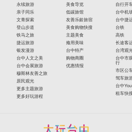
永续旅游
美食导览
自行开
亲子同乐
低碳旅馆
台中机
文青探索
友善乐龄旅宿
台中捷
登山步道
美食购物快搜
台铁
铁马之旅
主题美食
高铁
捷运旅游
飨用美味
长途客
银发漫游
台中特产
台湾观
台中人文之美
购物商圈
台中市观
行
台中会展旅游
优惠情报
市区公
穆斯林友善之旅
驾车旅
原民观光
台中YouB
更多主题旅游
租车快
更多好玩游程