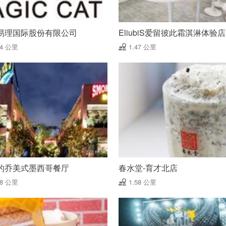
易理国际股份有限公司
EliubiS爱留彼此霜淇淋体验店
44 公里
1.47 公里
的乔美式墨西哥餐厅
春水堂-育才北店
58 公里
1.58 公里