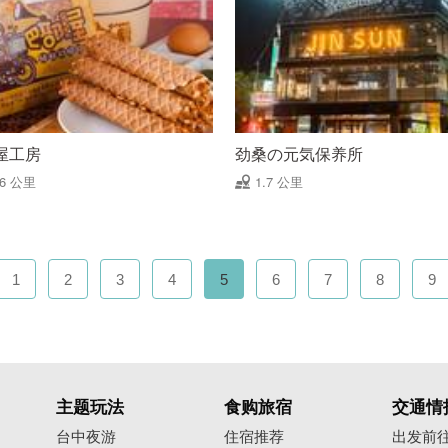
屋工房
劲桑の元気保养所
66 公里
1.7 公里
1
2
3
4
5
6
7
8
9
主题玩法
食购旅宿
交通情
台中夜游
住宿推荐
出发前