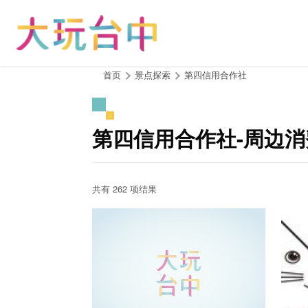
跳
到
主
要
内
:::
首页
景点探索
第四信用合作社
容
区
块
第四信用合作社-周边
共有 262 项结果