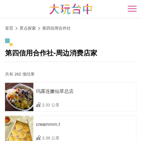
跳
到
开
主
要
首页
景点探索
第四信用合作社
内
容
区
第四信用合作社-周边消费店家
块
共有 262 项结果
玛露连嫩仙草总店
2.33 公里
creammm.t
2.39 公里