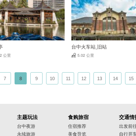
亭
台中火车站ˍ旧站
02 公里
5.02 公里
7
8
9
10
11
12
13
14
15
主题玩法
食购旅宿
交通情
台中夜游
住宿推荐
出发前
永续旅游
美食导览
自行开