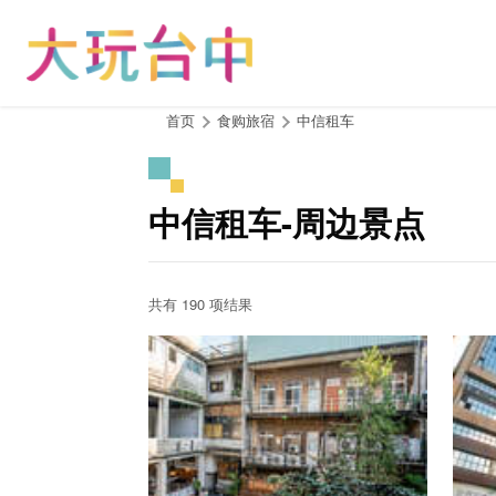
跳
到
主
要
内
:::
首页
食购旅宿
中信租车
容
区
块
中信租车-周边景点
共有 190 项结果