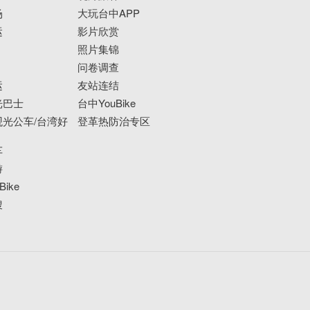
场
大玩台中APP
运
影片欣赏
照片集锦
问卷调查
运
友站连结
光巴士
台中YouBike
光公车/台湾好
登革热防治专区
车
游
ike
搜