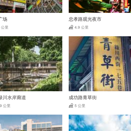
广场
忠孝路观光夜市
9 公里
4.9 公里
绿川水岸廊道
成功路青草街
99 公里
5 公里