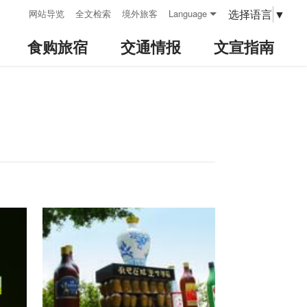
:::
选择语言
▼
网站导览
全文检索
境外旅客
Language
食购旅宿
交通情报
文宣指南