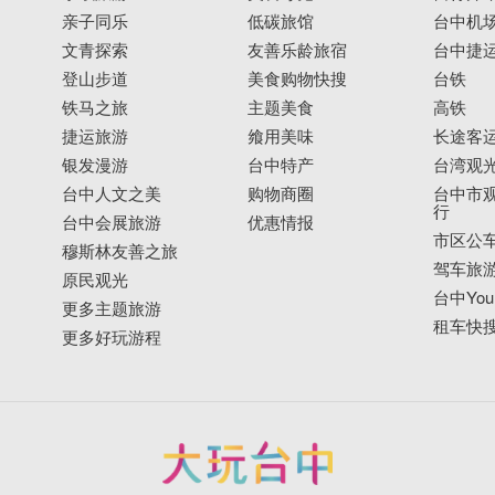
亲子同乐
低碳旅馆
台中机
文青探索
友善乐龄旅宿
台中捷
登山步道
美食购物快搜
台铁
铁马之旅
主题美食
高铁
捷运旅游
飨用美味
长途客
银发漫游
台中特产
台湾观
台中人文之美
购物商圈
台中市观
行
台中会展旅游
优惠情报
市区公
穆斯林友善之旅
驾车旅
原民观光
台中YouB
更多主题旅游
租车快
更多好玩游程