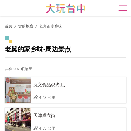
跳
到
开
主
要
首页
食购旅宿
老舅的家乡味
内
容
区
老舅的家乡味-周边景点
块
共有 207 项结果
丸文食品观光工厂
4.48 公里
天津成衣街
4.53 公里