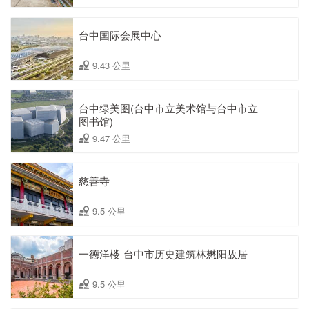
台中国际会展中心
9.43 公里
台中绿美图(台中市立美术馆与台中市立
图书馆)
9.47 公里
慈善寺
9.5 公里
一德洋楼ˍ台中市历史建筑林懋阳故居
9.5 公里