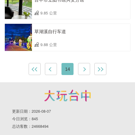
9.85 公里
草湖溪自行车道
9.88 公里
14
更新日期：2026-08-07
今日浏览：845
总访客数：24668494