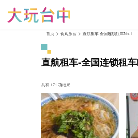
跳
到
主
要
内
:::
首页
食购旅宿
直航租车-全国连锁租车No.1
容
区
块
直航租车-全国连锁租车N
共有 171 项结果