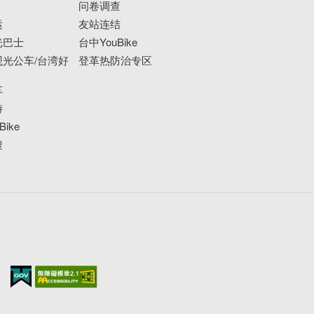
问卷调查
运
友站连结
光巴士
台中YouBike
光公车/台湾好
登革热防治专区
车
游
ike
搜