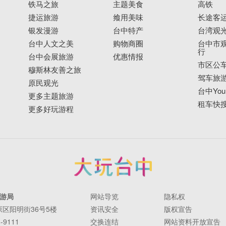
铁马之旅
主题美食
高铁
捷运旅游
飨用美味
长途客
银发漫游
台中特产
台湾观
台中人文之美
购物商圈
台中市观
行
台中会展旅游
优惠情报
市区公
穆斯林友善之旅
驾车旅
原民观光
台中YouB
更多主题旅游
租车快
更多好玩游程
游局
网站导览
隐私权
丰原区阳明街36号5楼
资讯安全
版权宣告
-9111
交换连结
网站资料开放宣告