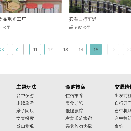
食品观光工厂
滨海自行车道
94 公里
9.97 公里
11
12
13
14
15
主题玩法
食购旅宿
交通情
台中夜游
住宿推荐
出发前
永续旅游
美食导览
自行开
亲子同乐
低碳旅馆
台中机
文青探索
友善乐龄旅宿
台中捷
登山步道
美食购物快搜
台铁