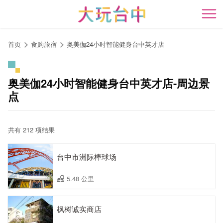
跳
到
开
主
要
首页
食购旅宿
奥美伽24小时智能健身台中英才店
内
容
区
奥美伽24小时智能健身台中英才店-周边景
块
点
共有 212 项结果
台中市洲际棒球场
5.48 公里
枫树诚实商店