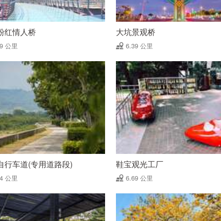
粉红情人桥
大坑景观桥
39 公里
6.39 公里
自行车道(专用道路段)
鞋宝观光工厂
64 公里
6.69 公里