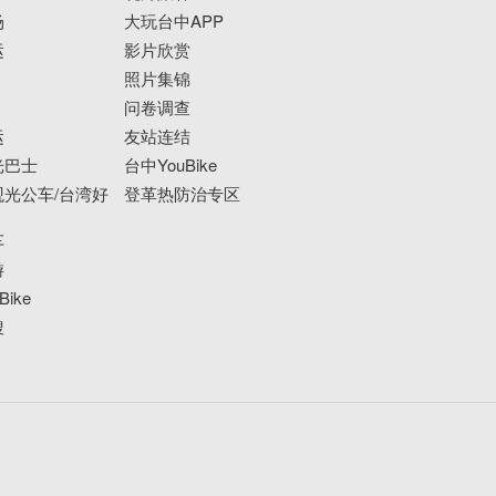
场
大玩台中APP
运
影片欣赏
照片集锦
问卷调查
运
友站连结
光巴士
台中YouBike
光公车/台湾好
登革热防治专区
车
游
ike
搜