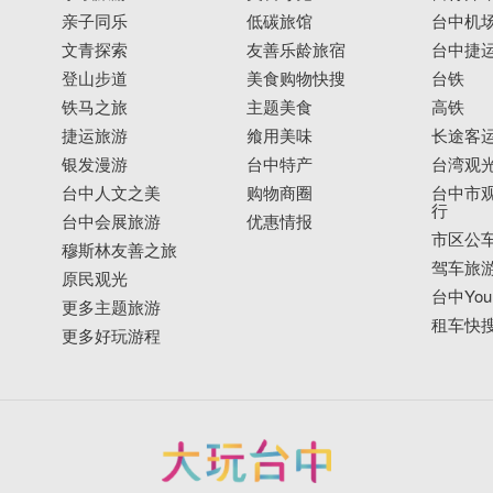
亲子同乐
低碳旅馆
台中机
文青探索
友善乐龄旅宿
台中捷
登山步道
美食购物快搜
台铁
铁马之旅
主题美食
高铁
捷运旅游
飨用美味
长途客
银发漫游
台中特产
台湾观
台中人文之美
购物商圈
台中市观
行
台中会展旅游
优惠情报
市区公
穆斯林友善之旅
驾车旅
原民观光
台中YouB
更多主题旅游
租车快
更多好玩游程