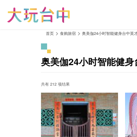
跳
到
主
要
内
:::
首页
食购旅宿
奥美伽24小时智能健身台中英
容
区
块
奥美伽24小时智能健身
共有 212 项结果