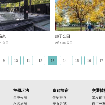
温泉
廍子公园
84 公里
6.88 公里
9
10
11
12
13
14
15
16
17
主题玩法
食购旅宿
交通情
台中夜游
住宿推荐
出发前
永续旅游
美食导览
自行开