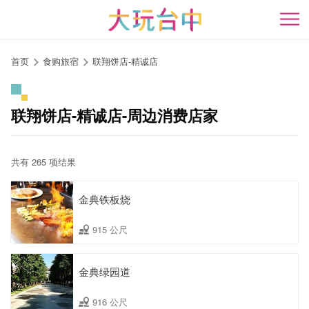
跳
到
开
主
要
首页
食购旅宿
联翔饼店-精诚店
内
容
区
联翔饼店-精诚店-周边消费店家
块
共有 265 项结果
金典铁板烧
915 公尺
金典绿园道
916 公尺