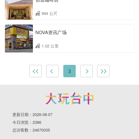
994 公尺
NOVA资讯广场
1.02 公里
3
更新日期：2026-08-07
今日浏览：2386
总访客数：24670035