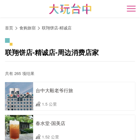
跳
到
开
主
要
首页
食购旅宿
联翔饼店-精诚店
内
容
区
联翔饼店-精诚店-周边消费店家
块
共有 265 项结果
台中大毅老爷行旅
1.5 公里
春水堂-国美店
1.52 公里