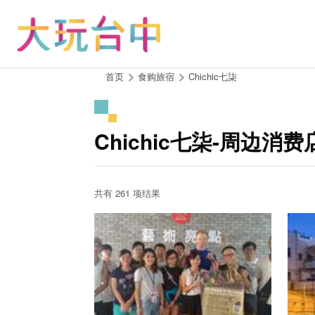
跳
到
主
要
内
:::
首页
食购旅宿
Chichic七柒
容
区
块
Chichic七柒-周边消费
共有 261 项结果