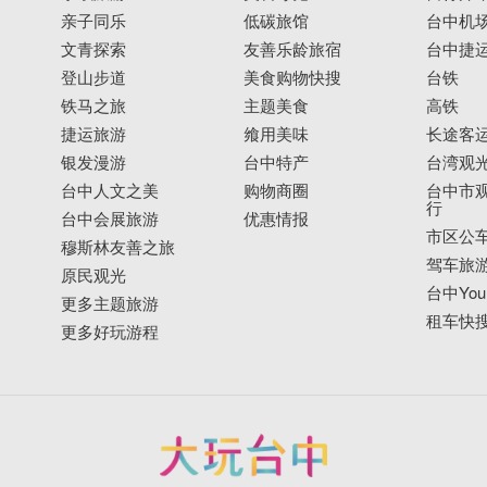
亲子同乐
低碳旅馆
台中机
文青探索
友善乐龄旅宿
台中捷
登山步道
美食购物快搜
台铁
铁马之旅
主题美食
高铁
捷运旅游
飨用美味
长途客
银发漫游
台中特产
台湾观
台中人文之美
购物商圈
台中市观
行
台中会展旅游
优惠情报
市区公
穆斯林友善之旅
驾车旅
原民观光
台中YouB
更多主题旅游
租车快
更多好玩游程