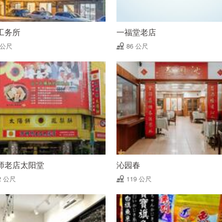
工务所
一福堂老店
 公尺
86 公尺
师老店太阳堂
沁园春
2 公尺
119 公尺