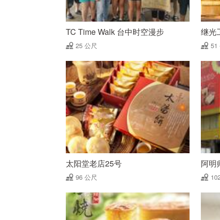
TC Time Walk 台中时空漫步
继光
25 公尺
51
太阳堂老店25号
阿明
96 公尺
10