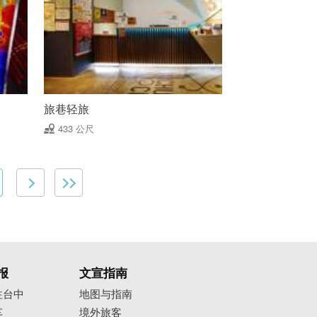
旅巷轻旅
433 公尺
报
文宣指南
往台中
地图与指南
车
境外旅客