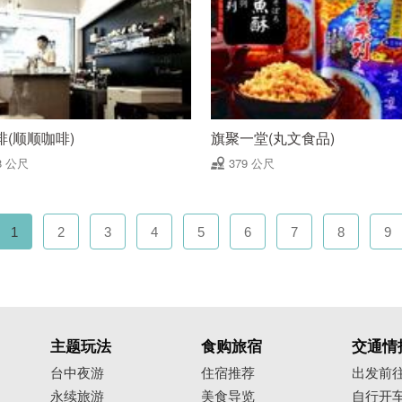
啡(顺顺咖啡)
旗聚一堂(丸文食品)
8 公尺
379 公尺
1
2
3
4
5
6
7
8
9
主题玩法
食购旅宿
交通情
台中夜游
住宿推荐
出发前
永续旅游
美食导览
自行开