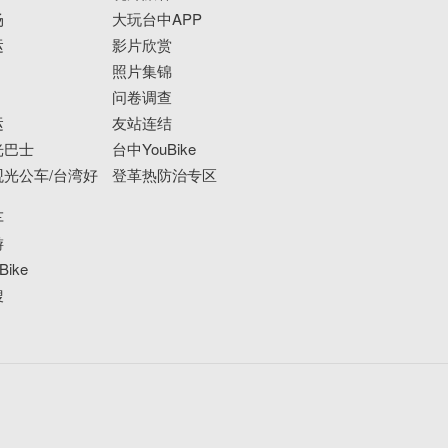
场
大玩台中APP
运
影片欣赏
照片集锦
问卷调查
运
友站连结
光巴士
台中YouBike
光公车/台湾好
登革热防治专区
车
游
ike
搜