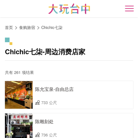
跳
到
开
主
要
首页
食购旅宿
Chichic七柒
内
容
区
Chichic七柒-周边消费店家
块
共有 261 项结果
陈允宝泉-自由总店
733 公尺
陈雕刻处
736 公尺