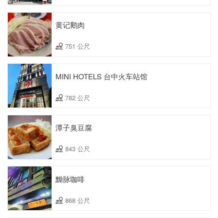
黄记鹅肉
751 公尺
MINI HOTELS 台中火车站馆
782 公尺
潭子臭豆腐
843 公尺
黝脉咖啡
868 公尺