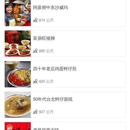
阿蒝师中东沙威玛
874 公尺
富鼎旺猪脚
885 公尺
四十年老店鸡蛋蚵仔煎
920 公尺
50年代台北蚵仔面线
927 公尺
老舅的家乡味