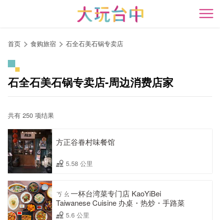
跳
到
开
主
要
首页
食购旅宿
石全石美石锅专卖店
内
容
区
石全石美石锅专卖店-周边消费店家
块
共有 250 项结果
方正谷眷村味餐馆
5.58 公里
ㄎㄠ一杯台湾菜专门店 KaoYiBei
Taiwanese Cuisine 办桌・热炒・手路菜
5.6 公里