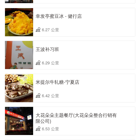
幸发亭蜜豆冰 - 健行店
6.27 公里
王波补习班
6.29 公里
米提尔牛轧糖-宁夏店
6.42 公里
大花朵朵主题餐厅(大花朵朵整合行销有
限公司)
6.53 公里