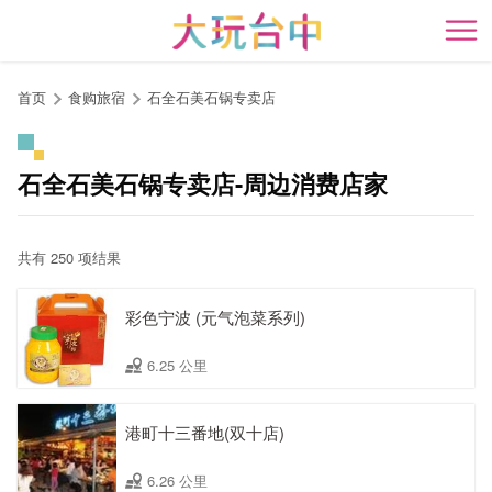
跳
到
开
主
要
首页
食购旅宿
石全石美石锅专卖店
内
容
区
石全石美石锅专卖店-周边消费店家
块
共有 250 项结果
彩色宁波 (元气泡菜系列)
6.25 公里
港町十三番地(双十店)
6.26 公里