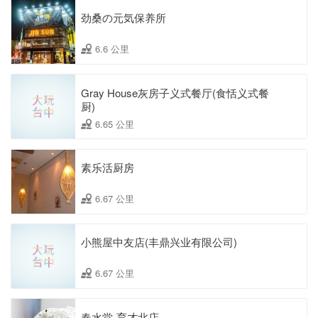
劲桑の元気保养所
6.6 公里
Gray House灰房子义式餐厅(食恬义式餐
厨)
6.65 公里
素乐活厨房
6.67 公里
小熊屋中友店(丰鼎兴业有限公司)
6.67 公里
春水堂-育才北店