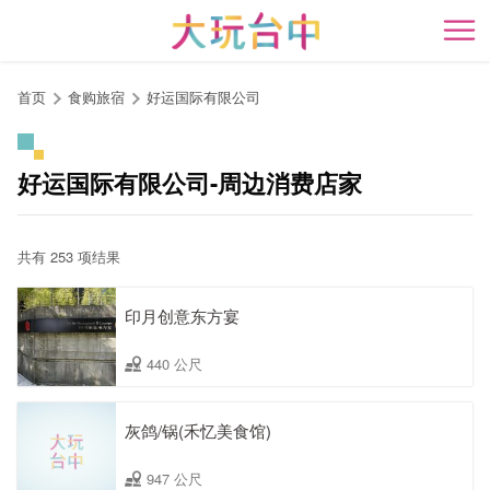
跳
到
开
主
要
首页
食购旅宿
好运国际有限公司
内
容
区
好运国际有限公司-周边消费店家
块
共有 253 项结果
印月创意东方宴
440 公尺
灰鸽/锅(禾忆美食馆)
947 公尺