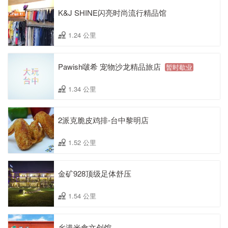
K&J SHINE闪亮时尚流行精品馆
1.24 公里
Pawish啵希 宠物沙龙精品旅店
暂时歇业
1.34 公里
2派克脆皮鸡排-台中黎明店
1.52 公里
金矿928顶级足体舒压
1.54 公里
乡港米食文创馆