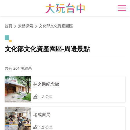
跳
到
開
主
要
首頁
景點探索
文化部文化資產園區
內
容
區
文化部文化資產園區-周邊景點
塊
共有 204 項結果
林之助紀念館
1.2 公里
瑞成書局
1.2 公里