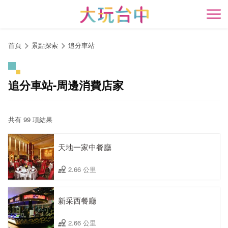
跳
到
開
主
要
首頁
景點探索
追分車站
內
容
區
追分車站-周邊消費店家
塊
共有 99 項結果
天地一家中餐廳
2.66 公里
新采西餐廳
2.66 公里