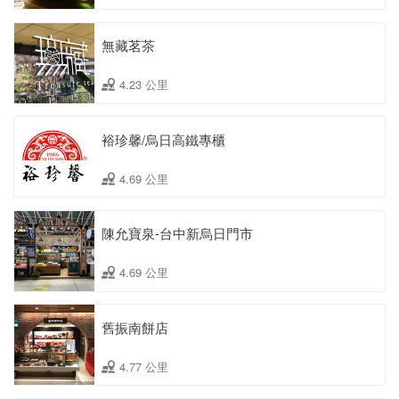
無藏茗茶
4.23 公里
裕珍馨/烏日高鐵專櫃
4.69 公里
陳允寶泉-台中新烏日門市
4.69 公里
舊振南餅店
4.77 公里