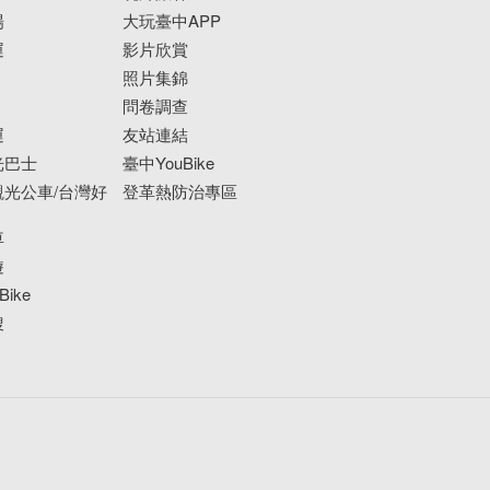
場
大玩臺中APP
運
影片欣賞
照片集錦
問卷調查
運
友站連結
光巴士
臺中YouBike
光公車/台灣好
登革熱防治專區
車
遊
ike
搜