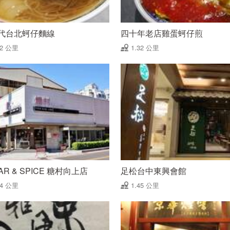
年代台北蚵仔麵線
四十年老店雞蛋蚵仔煎
32 公里
1.32 公里
AR & SPICE 糖村向上店
足松台中東興會館
44 公里
1.45 公里