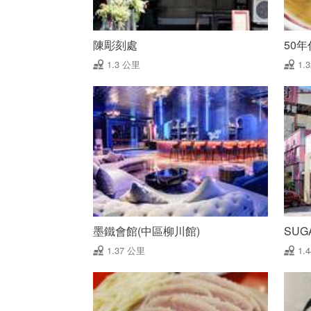
陳彫刻處
50
1.3 公里
1.
墨鐵會館(中區柳川館)
SUG
1.37 公里
1.