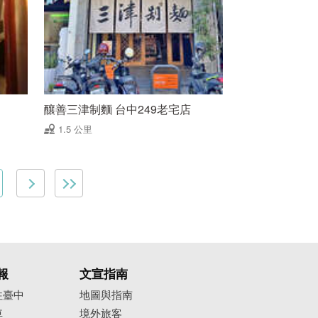
釀善三津制麵 台中249老宅店
1.5 公里
報
文宣指南
往臺中
地圖與指南
車
境外旅客