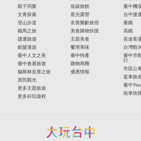
親子同樂
低碳旅館
臺中機
文青探索
星光露營
台中捷
登山步道
友善樂齡旅宿
臺鐵
鐵馬之旅
美食購物快搜
高鐵
捷運旅遊
主題美食
長途客
銀髮漫遊
饗用美味
台灣觀
臺中人文之美
臺中特產
臺中市觀
行
臺中會展旅遊
購物商圈
市區公
穆斯林友善之旅
優惠情報
駕車旅
原民觀光
臺中YouB
更多主題旅遊
租車快
更多好玩遊程