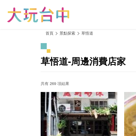
跳
到
主
要
內
:::
首頁
景點探索
草悟道
容
區
塊
草悟道-周邊消費店家
共有 269 項結果