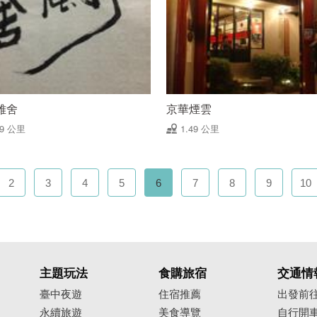
雅舍
京華煙雲
49 公里
1.49 公里
2
3
4
5
6
7
8
9
10
主題玩法
食購旅宿
交通情
臺中夜遊
住宿推薦
出發前
永續旅遊
美食導覽
自行開