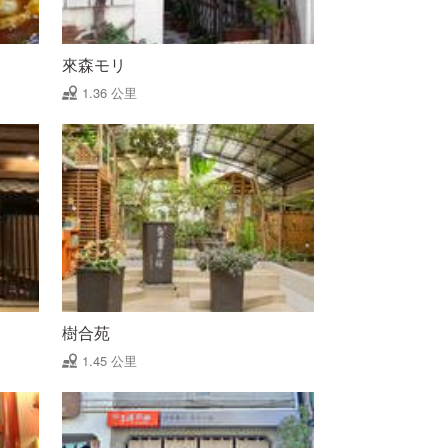
來森モリ
1.36 公里
樹合苑
1.45 公里