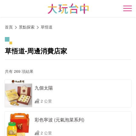
跳
到
開
主
要
首頁
景點探索
草悟道
內
容
區
草悟道-周邊消費店家
塊
共有 269 項結果
九個太陽
2 公里
彩色寧波 (元氣泡菜系列)
2 公里