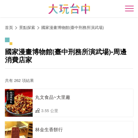
跳
到
開
主
要
首頁
景點探索
國家漫畫博物館(臺中刑務所演武場)
內
容
區
國家漫畫博物館(臺中刑務所演武場)-周邊
塊
消費店家
共有 262 項結果
丸文食品~大里廠
3.55 公里
林金生香餅行