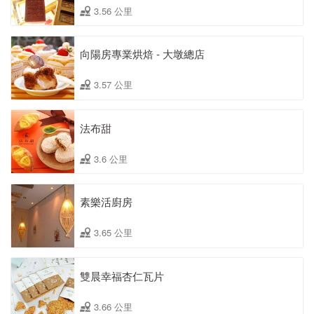
3.56 公里
向陽房專業烘焙 - 大墩總店
3.57 公里
法布甜
3.6 公里
素樂活廚房
3.65 公里
雙晨幸福杏仁瓦片
3.66 公里