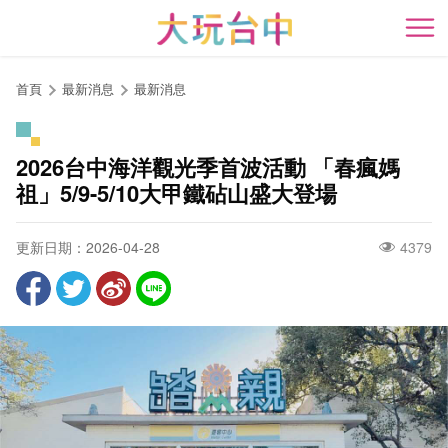
跳
到
開
主
要
首頁
最新消息
最新消息
內
容
區
2026台中海洋觀光季首波活動 「春瘋媽
塊
祖」5/9-5/10大甲鐵砧山盛大登場
更新日期：2026-04-28
4379