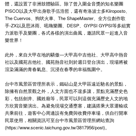
體，還設置了非洲鼓體驗區。除了曾入圍金音獎的知名樂團
P!SCO以及大甲出身歌手伍浩哲，還有奇洛波士多Kiiroposto、
The Cuervos、狗吠火車、The ShapeMaster、全方位創作歌
手-ZX以及思沐雨、吼嗨樂團、DESP、GYPSI GYPSI等多組實
力派歌手及樂團，各式各樣的演出曲風，邀請民眾一起進入音
樂世界！
此外，來自大甲在地的驕傲—大甲高中吉他社、大甲高中熱音
社以及國苑吉他社、國苑熱音社則於週日登台演出，現場將被
渲染滿滿的青春氣息、沉浸在春季的幸福氛圍中。
台中市風景區管理所表示，鐵砧山是大甲區遠近馳名的景點，
除擁有自然景觀之外，人文方面也不遑多讓，景點充滿歷史色
彩，包括劍井、國姓廟等，民眾可以到這個充滿歷史人文的地
方欣賞音樂演出。為避免現場交通壅塞，建議搭乘大眾運輸或
共乘前往，遊客中心周邊設有免費與收費停車場，供自行開車
民眾使用，相關資訊可至台中市風景區管理所網站查詢
(
https://www.scenic.taichung.gov.tw/3817956/post
)。