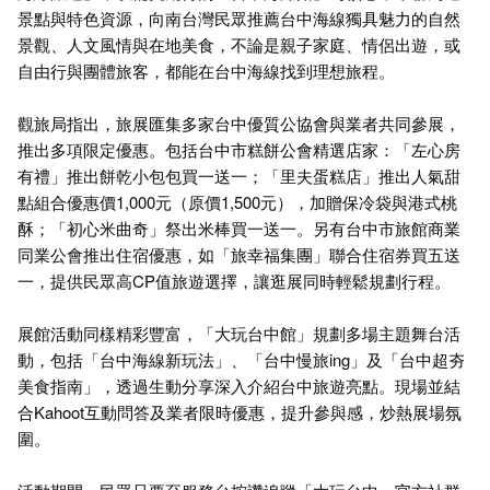
景點與特色資源，向南台灣民眾推薦台中海線獨具魅力的自然
景觀、人文風情與在地美食，不論是親子家庭、情侶出遊，或
自由行與團體旅客，都能在台中海線找到理想旅程。
觀旅局指出，旅展匯集多家台中優質公協會與業者共同參展，
推出多項限定優惠。包括台中市糕餅公會精選店家：「左心房
有禮」推出餅乾小包包買一送一；「里夫蛋糕店」推出人氣甜
點組合優惠價1,000元（原價1,500元），加贈保冷袋與港式桃
酥；「初心米曲奇」祭出米棒買一送一。另有台中市旅館商業
同業公會推出住宿優惠，如「旅幸福集團」聯合住宿券買五送
一，提供民眾高CP值旅遊選擇，讓逛展同時輕鬆規劃行程。
展館活動同樣精彩豐富，「大玩台中館」規劃多場主題舞台活
動，包括「台中海線新玩法」、「台中慢旅ing」及「台中超夯
美食指南」，透過生動分享深入介紹台中旅遊亮點。現場並結
合Kahoot互動問答及業者限時優惠，提升參與感，炒熱展場氛
圍。