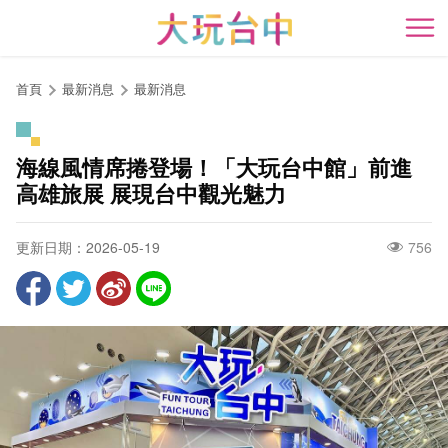
跳
到
開
主
要
首頁
最新消息
最新消息
內
容
區
海線風情席捲登場！「大玩台中館」前進
塊
高雄旅展 展現台中觀光魅力
更新日期：2026-05-19
756