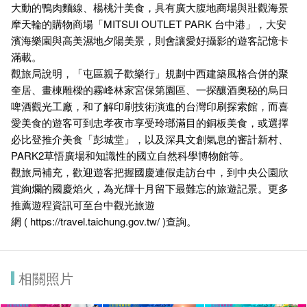
大動的鴨肉麵線、楊桃汁美食，具有廣大腹地商場與壯觀海景
摩天輪的購物商場「MITSUI OUTLET PARK 台中港」，大安
濱海樂園與高美濕地夕陽美景，則會讓愛好攝影的遊客記憶卡
滿載。
觀旅局說明，「屯區親子歡樂行」規劃中西建築風格合併的聚
奎居、畫棟雕樑的霧峰林家宮保第園區、一探釀酒奧秘的烏日
啤酒觀光工廠，和了解印刷技術演進的台灣印刷探索館，而喜
愛美食的遊客可到忠孝夜市享受玲瑯滿目的銅板美食，或選擇
必比登推介美食「彭城堂」，以及深具文創氣息的審計新村、
PARK2草悟廣場和知識性的國立自然科學博物館等。
觀旅局補充，歡迎遊客把握國慶連假走訪台中，到中央公園欣
賞絢爛的國慶焰火，為光輝十月留下最難忘的旅遊記景。更多
推薦遊程資訊可至台中觀光旅遊
網 (
https://travel.taichung.gov.tw/
)查詢。
相關照片