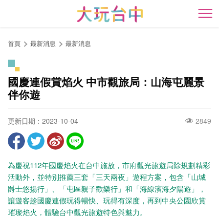
跳
到
開
主
要
首頁
最新消息
最新消息
內
容
區
國慶連假賞焰火 中市觀旅局：山海屯麗景
塊
伴你遊
更新日期：2023-10-04
2849
為慶祝112年國慶焰火在台中施放，市府觀光旅遊局除規劃精彩
活動外，並特別推薦三套「三天兩夜」遊程方案，包含「山城
爵士悠揚行」、「屯區親子歡樂行」和「海線濱海夕陽遊」，
讓遊客趁國慶連假玩得暢快、玩得有深度，再到中央公園欣賞
璀璨焰火，體驗台中觀光旅遊特色與魅力。