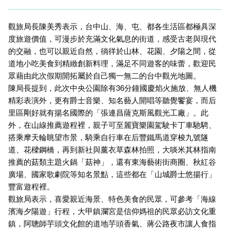
觀旅局長陳美秀表示，台中山、海、屯、都各生活區都極具深
度旅遊價值，可漫步於充滿文化氣息的街道，感受古老與現代
的交融，也可以親近自然，徜徉於山林、花園、夕陽之間，從
道地小吃美食到精緻創新料理，滿足不同遊客的味蕾，歡迎民
眾藉由此次假期開拓屬於自己獨一無二的台中觀光地圖。
陳局長提到，此次中央公園除有36分鐘國慶焰火施放、無人機
精彩表演外，更有爵士音樂、知名藝人開唱等聽覺饗宴，而后
里區剛好就有揚名國際的「張連昌薩克斯風觀光工廠」。此
外，在山線推薦遊程裡，親子可至麗寶樂園駕駛卡丁車馳騁、
搭乘摩天輪眺望市景，騎乘自行車在后豐鐵馬道穿梭九號隧
道、花樑鋼橋，再到新社與薰衣草森林拍照，大啖米其林指南
推薦的菇類主題火鍋「菇神」，還有東海藝術街商圈、秋紅谷
廣場、國家歌劇院等知名景點，這些都在「山城爵士悠揚行」
豐富遊程裡。
觀旅局表示，喜愛親近海景、特色美食的民眾，可參考「海線
濱海夕陽遊」行程，大甲鎮瀾宮是信仰媽祖的民眾必訪文化重
鎮，阿聰師芋頭文化館的道地芋頭香氣、蔣公路夜市讓人食指