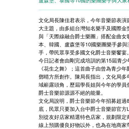
盧森堡、泰國等10國的樂團樂手與大
文化局長陳佳君表示，今年音樂節表演節
大主題，由多組台灣知名樂手及國際金
與「天際線融合爵士樂團」搭配金曲女
本、韓國、盧森堡等10國樂團樂手參
手，帶民眾享受多國文化爵士音樂饗宴
今日記者會由剛完成培訓的第15屆青
《花生之舞》；這首曲子由曾為青少年爵
鄧晴方所創作。陳局長指出，文化局多
域嶄露頭角，歷屆學長姐與今年的學員
爵士音樂節源源不絕的能量。
文化局說明，爵士音樂節今年招募超過
底，民眾只要加入台中爵士音樂節官方L
別從友好店家精選特色店家，規劃限定
線上預購優良好物以外，也為在地商家