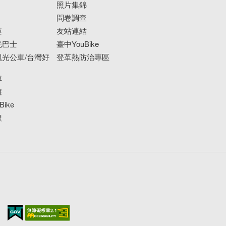
照片集錦
問卷調查
運
友站連結
光巴士
臺中YouBike
光公車/台灣好
登革熱防治專區
車
遊
ike
搜