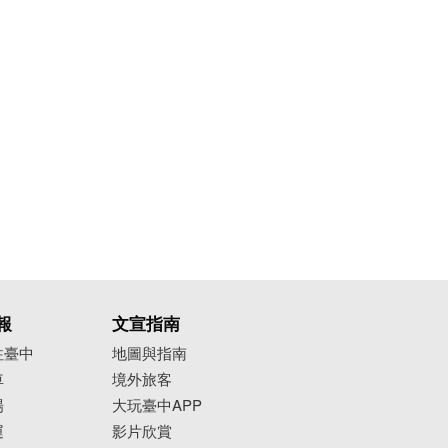
報
文宣指南
往臺中
地圖與指南
車
境外旅客
場
大玩臺中APP
運
影片欣賞