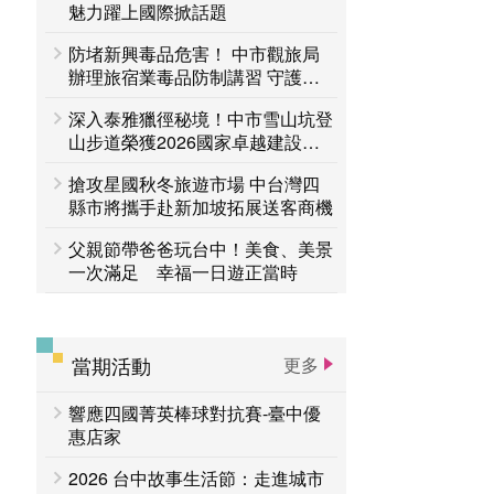
台中活動
魅力躍上國際掀話題
賞花專區
防堵新興毒品危害！ 中市觀旅局
主題遊程
台中国家歌剧院
辦理旅宿業毒品防制講習 守護旅
客安全
深入泰雅獵徑秘境！中市雪山坑登
山步道榮獲2026國家卓越建設獎
「金質獎」
搶攻星國秋冬旅遊市場 中台灣四
縣市將攜手赴新加坡拓展送客商機
父親節帶爸爸玩台中！美食、美景
一次滿足 幸福一日遊正當時
當期活動
更多
響應四國菁英棒球對抗賽-臺中優
惠店家
2026 台中故事生活節：走進城市