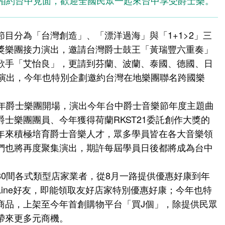
家相約台中見面，歡迎全國民眾一起來台中享受爵士樂。
目分為「台灣創造」、「漂洋過海」與「1+1>2」三
獎樂團接力演出，邀請台灣爵士鼓王「黃瑞豐六重奏」
歌手「艾怡良」，更請到芬蘭、波蘭、泰國、德國、日
與演出，今年也特別企劃邀約台灣在地樂團聯名跨國樂
。
少年爵士樂團開場，演出今年台中爵士音樂節年度主題曲
士樂團團員、今年獲得荷蘭RKST21委託創作大獎的
年來積極培育爵士音樂人才，眾多學員皆在各大音樂領
們也將再度聚集演出，期許每屆學員日後都將成為台中
80間各式類型店家業者，從8月一路提供優惠好康到年
ine好友，即能領取友好店家特別優惠好康；今年也特
商品，上架至今年首創購物平台「買J個」，除提供民眾
帶來更多元商機。