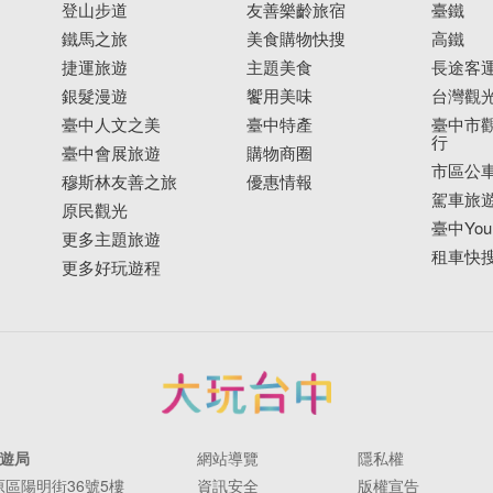
登山步道
友善樂齡旅宿
臺鐵
鐵馬之旅
美食購物快搜
高鐵
捷運旅遊
主題美食
長途客
銀髮漫遊
饗用美味
台灣觀
臺中人文之美
臺中特產
臺中市觀
行
臺中會展旅遊
購物商圈
市區公
穆斯林友善之旅
優惠情報
駕車旅
原民觀光
臺中YouB
更多主題旅遊
租車快
更多好玩遊程
遊局
網站導覽
隱私權
豐原區陽明街36號5樓
資訊安全
版權宣告