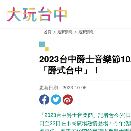
跳
到
主
要
內
:::
首頁
最新消息
最新消息
容
區
塊
2023台中爵士音樂節1
「爵式台中」！
更新日期：2023-10-06
「2023台中爵士音樂節」記者會今(4
日至22日在市民廣場熱情登場！今年