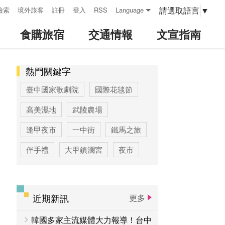
請選取語言
▼
檢索
境外旅客
註冊
登入
RSS
Language
食購旅宿
交通情報
文宣指南
熱門關鍵字
:::
臺中國家歌劇院
國際花毯節
高美濕地
武陵農場
逢甲夜市
一中街
鐵馬之旅
伴手禮
大甲鎮瀾宮
夜市
高美濕地高美野生動物保護區
臺中公園
優惠情報
太陽餅
近期新訊
更多
大玩台中
登山步道專區
韓國多家主流媒體大力報導！台中