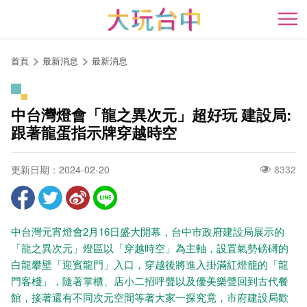
跳
到
開
主
要
首頁
最新消息
最新消息
內
容
區
中台灣燈會「龍之異次元」超好玩 建設局:
塊
跟著龍蛋指示牌穿越時空
更新日期：2024-02-20
8332
中台灣元宵燈會2月16日盛大開幕，台中市政府建設局展示的
「龍之異次元」燈區以「穿越時空」為主軸，設置氣勢磅礡的
白龍攀壁「迎賓龍門」入口，穿越後將進入掛滿紅燈籠的「龍
門客棧」，隨著掌櫃、店小二招呼聲以及優美樂聲回到古代餐
館，接著還有不同次元空間等著大家一探究竟，市府建設局歡