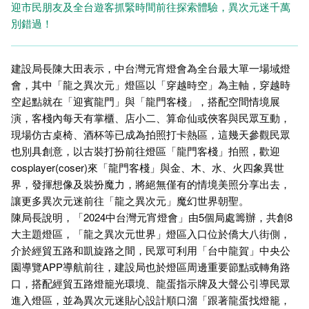
迎市民朋友及全台遊客抓緊時間前往探索體驗，異次元迷千萬
別錯過！
建設局長陳大田表示，中台灣元宵燈會為全台最大單一場域燈
會，其中「龍之異次元」燈區以「穿越時空」為主軸，穿越時
空起點就在「迎賓龍門」與「龍門客棧」，搭配空間情境展
演，客棧內每天有掌櫃、店小二、算命仙或俠客與民眾互動，
現場仿古桌椅、酒杯等已成為拍照打卡熱區，這幾天參觀民眾
也別具創意，以古裝打扮前往燈區「龍門客棧」拍照，歡迎
cosplayer(coser)來「龍門客棧」與金、木、水、火四象異世
界，發揮想像及裝扮魔力，將絕無僅有的情境美照分享出去，
讓更多異次元迷前往「龍之異次元」魔幻世界朝聖。
陳局長說明，「2024中台灣元宵燈會」由5個局處籌辦，共創8
大主題燈區，「龍之異次元世界」燈區入口位於僑大八街側，
介於經貿五路和凱旋路之間，民眾可利用「台中龍賀」中央公
園導覽APP導航前往，建設局也於燈區周邊重要節點或轉角路
口，搭配經貿五路燈籠光環境、龍蛋指示牌及大聲公引導民眾
進入燈區，並為異次元迷貼心設計順口溜「跟著龍蛋找燈籠，