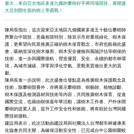
最大，來自亞太地區多達九國的攀樹好手將同場競技，展開盛
大且別開生面的樹上爭霸戰！
陳局長指出，這次迎來亞太地區九個國家多達五十餘位攀樹師
齊聚台中競技，意義相當特別，除宣示市府重視綠化、樹木保
護，更希望向民眾推廣正確的樹木保育觀念，市府也盼藉此盛
會，吸納並深化樹木修剪、樹木安全健檢與風險評估等樹保的
技術，進一步與國際接軌，營造優質、安全、永續的都市林環
境，為城市減碳、淨零與淨化空氣、景觀美質做出更大的貢
獻。
陳局長進一步說明，此次盛會出發點是為推廣樹木保護觀念及
技術，除攀樹競賽外，亦將展示攀樹師、樹藝師、植物診斷、
樹木保護及檢測器材與技術等內容，共同推廣樹木保育、促進
國際交流，也藉由樹保嘉年華活動，讓樹木工作者、戶外休閒
攀樹的從業人員，提升工作安全性和效能，將有助於台灣與國
際技術接軌。
建設局表示，此次活動由建設局與社團法人台灣都市林健康美
化協會共同主辦，為確保活動安全性，已完成台中公園樹圍較