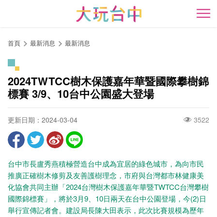
跳
到
開
主
要
首頁
最新消息
最新消息
內
容
區
2024TWTCC樹木保護嘉年華暨國際攀樹錦
塊
標賽 3/9、10台中公園盛大登場
更新日期：2024-03-04
3522
台中市長盧秀燕積極營造台中成為宜居的綠色城市，為向市民
推廣正確樹木修剪及友善護樹理念，市府與台灣都市林健康美
化協會共同主辦「2024台灣樹木保護嘉年華暨TWTCC台灣攀樹
國際錦標賽」，將於3月9、10日兩天在台中公園登場，今(2)日
舉行宣傳記者會。建設局長陳大田表示，此次比賽規模為歷年