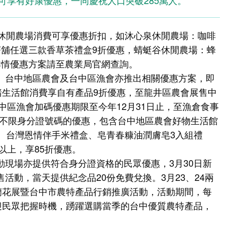
皆可享有好康優惠，一同慶祝人口突破285萬人。
家休閒農場消費可享優惠折扣，如沐心泉休閒農場：咖啡
茶舖任選三款香草茶禮盒9折優惠，蜻蜓谷休閒農場：蜂
詳情優惠方案請至農業局官網查詢。
、台中地區農會及台中區漁會亦推出相關優惠方案，即
豬生活館消費享自有產品9折優惠，至龍井區農會展售中
台中區漁會加碼優惠期限至今年12月31日止，至漁倉食事
其他不限身分證號碼的優惠，包含台中地區農會好物生活館
、台灣恩情伴手米禮盒、皂青春糠油潤膚皂3入組禮
以上，享85折優惠。
動現場亦提供符合身分證資格的民眾優惠，3月30日新
活動，當天提供紀念品20份免費兌換。3月23、24兩
季蘭花展暨台中市農特產品行銷推廣活動，活動期間，每
歡迎民眾把握時機，踴躍選購當季的台中優質農特產品，