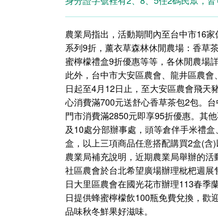
身分證字號裡有2、8、5任2碼民眾，
農業局指出，活動期間內至台中市16
系列9折，薰衣草森林休閒農場：香草
蜜檸檬禮盒9折優惠等等，各休閒農場
此外，台中市大安區農會、龍井區農會
日起至4月12日止，至大安區農會飛天
心消費滿700元送舒心香草茶包2包。
門市消費滿2850元即享95折優惠。
及10處分部辦事處，頭等倉伴手米禮盒
盒，以上三項商品任意搭配購買2盒(含)
農業局補充說明，近期農業局舉辦的活
社區農會於台北希望廣場辦理枇杷週展售
日大里區農會在國光花市辦理113春
日提供蜂蜜檸檬飲100瓶免費兌換，
品味秋冬鮮果好滋味。