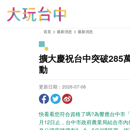
跳
到
主
要
內
:::
首頁
最新消息
最新消息
容
區
塊
擴大慶祝台中突破285
動
更新日期：2026-07-06
快看看您符合資格了嗎?為響應台中市「
月12日止，台中市政府農業局結合市