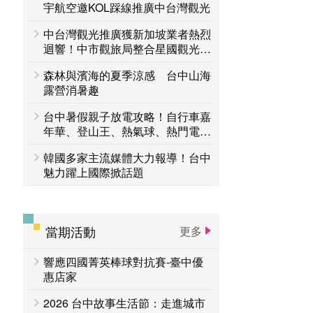
台中活動
宇航空邀KOL踩線推廣中台灣觀光
賞花專區
中台灣觀光推廣獲新加坡業者熱烈
主題遊程
台中国家歌剧院
迴響！中市觀旅局整合星國觀光資
源 佈局區域旅遊商機
森林與濱海的夏季涼感 台中山海
露營消暑趣
台中暑假親子放電攻略！自行車嘉
年華、登山王、熱氣球、熱門電影
接力登場 一路玩到8月底
韓國多家主流媒體大力報導！台中
魅力躍上國際掀話題
當期活動
更多
響應四國菁英棒球對抗賽-臺中優
惠店家
2026 台中故事生活節：走進城市