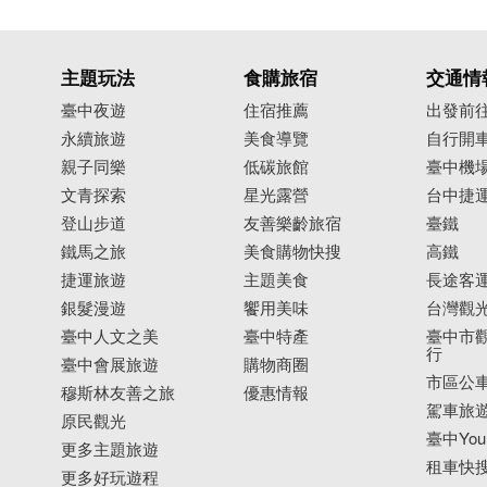
主題玩法
食購旅宿
交通情
臺中夜遊
住宿推薦
出發前
永續旅遊
美食導覽
自行開
親子同樂
低碳旅館
臺中機
文青探索
星光露營
台中捷
登山步道
友善樂齡旅宿
臺鐵
鐵馬之旅
美食購物快搜
高鐵
捷運旅遊
主題美食
長途客
銀髮漫遊
饗用美味
台灣觀
臺中人文之美
臺中特產
臺中市觀
行
臺中會展旅遊
購物商圈
市區公
穆斯林友善之旅
優惠情報
駕車旅
原民觀光
臺中YouB
更多主題旅遊
租車快
更多好玩遊程