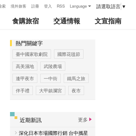
請選取語言
▼
檢索
境外旅客
註冊
登入
RSS
Language
食購旅宿
交通情報
文宣指南
熱門關鍵字
:::
臺中國家歌劇院
國際花毯節
高美濕地
武陵農場
逢甲夜市
一中街
鐵馬之旅
伴手禮
大甲鎮瀾宮
夜市
高美濕地高美野生動物保護區
臺中公園
優惠情報
太陽餅
近期新訊
更多
大玩台中
登山步道專區
深化日本市場國際行銷 台中攜星