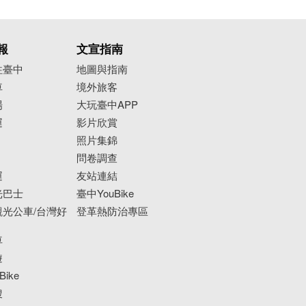
報
文宣指南
往臺中
地圖與指南
車
境外旅客
場
大玩臺中APP
運
影片欣賞
照片集錦
問卷調查
運
友站連結
光巴士
臺中YouBike
光公車/台灣好
登革熱防治專區
車
遊
ike
搜