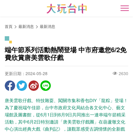
跳
到
開
主
要
首頁
最新消息
最新消息
內
容
區
端午節系列活​動熱鬧登場 中市府邀您6/2免
塊
費欣賞唐美雲歌仔戲
更新日期：2024-05-28
2630
唐美雲歌仔戲、特技雜耍、闖關市集和香包DIY「龍粽」登場！
為了慶祝端午佳節，台中市政府文化局結合各文化中心、藝文
場館及圖書館，從6月1日到6月9日共同推出一連串端午節精采
活動，其中6月2日特別邀請「唐美雲歌仔戲團」在葫蘆墩文化
中心演出經典大戲《曲判記》，讓觀眾感受古調情懷的全新戲