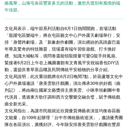
曲風華，山海屯各區豐富多元的活動，邀您共渡別有風情的端
午佳節。
文化局表示，端午節系列活動自6月1日熱鬧開跑，首場活動
「龍躍屯區樂端午」將在屯區藝文中心戶外露天劇場舉行，安
排「身聲跨劇場」及「新象創作劇團」演出繽紛的高蹺森巴嘉
年華及驚奇的特技雜耍，現場還有端午習俗遊戲、打卡換好
禮、知識大補帖等，填問卷還能領取限量可愛Q龍手持風扇。
緊接著6月2日上午在上楓圖書館有文青風平安祝福香包DIY活
動，還提供青草茶品嚐及民間傳統平安植物的分享介紹。
文化局說明，此次重頭戲將在6月2日晚間7點，於葫蘆墩文化中
心戶外廣場邀請「唐美雲歌仔戲團」演出傳承30年的好戲《曲
判記》，將由兩位國家文藝獎得主唐美雲、小咪率領劇團中青
代演員，透過東方歌仔調和西方交響樂交融合璧，賦予傳統戲
曲全新光采。
文化局指出，為讓市民能就近欣賞優質傳藝表演並均衡各區藝
文能量，自109年起辦理「台中市傳統藝術巡演」，邀請優秀團
隊在各區演出，廣獲好評。今年除安排唐美雲歌仔戲團在豐原