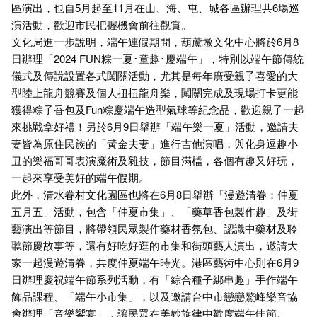
區演出，也自5月起至11月在山、海、屯、城各區辦理共6場巡
演活動，歡迎市民把握機會前往觀賞。
文化局進一步說明，端午連假期間，葫蘆墩文化中心將於6月8
日辦理「2024 FUN粽一夏･童趣･慶端午」，特別以端午節傳統
儀式及傳說設置各式闖關活動，尤其是每年廣受親子喜愛的大
型陸上龍舟競賽及個人扭扭龍舟樂，闖關完成及現場打卡更能
獲得粽子香包及Fun粽慶端午造型氣球等紀念品，歡迎親子一起
來挑戰拿好禮！另於6月9日舉辦「端午樂一夏」活動，邀請夫
妻皆為原住民族的「黃金夫妻」進行吉他演唱，與化身逗趣小
丑的樂福哥哥表演魔術及雜技，節目滿檔，各個有趣又好玩，
一起來享受美好的端午假期。
此外，清水眷村文化園區也將在6月8日舉辦「漫遊清眷：仲夏
五月五」活動，包含「仲夏市集」、「藥草香包製作趣」及街
藝演出等節目，將帶領民眾製作藥材香氛包、認識中藥材及聆
聽節慶故事等，還有好吃好逛的市集和街頭藝人演出，邀請大
家一起漫遊清眷，共度仲夏端午時光。港區藝術中心則在6月9
日辦理慶祝端午節系列活動，有「綜合種子綁串趣」手作端午
飾品課程、「端午小市集」，以及邀請台中市戀戀鰲峰樂音協
會辦理「音樂饗宴」，讓民眾在美妙旋律中歡度端午佳節。