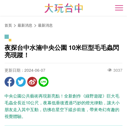
跳
到
開
主
要
首頁
最新消息
最新消息
內
容
區
夜探台中水湳中央公園 10米巨型毛毛蟲閃
塊
亮現蹤！
更新日期：2024-06-07
3037
中央公園公共藝術再現新亮點！全新創作《綠野遊蹤》巨大毛
毛蟲全長近10公尺，夜幕低垂後透過巧妙的燈光律動，讓大小
朋友走入其中互動，彷彿在星空下緩步前進，帶來奇幻有趣的
視覺體驗。