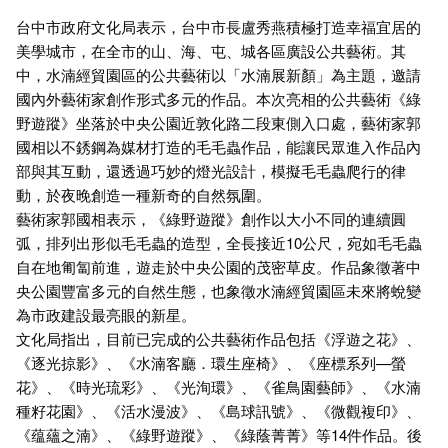
台中市政府文化局表示，台中市長盧秀燕積極打造幸福宜居的
美學城市，在全市的山、海、屯、城各區廣設公共藝術。其
中，水湳經貿園區的公共藝術以「水湳展新顏」為主題，邀請
國內外藝術家創作形式多元的作品。本次亮相的公共藝術《綠
野遊蹤》坐落於中央公園近敦化路二段東側入口處，藝術家郭
國相以不銹鋼為媒材打造的毛毛蟲作品，能讓民眾進入作品內
部與其互動，還透過巧妙的燈光設計，模擬毛毛蟲爬行的律
動，於夜晚創造一種新奇的自然氛圍。
藝術家郭國相表示，《綠野遊蹤》創作以大小不同的連續圓
弧，排列出形似毛毛蟲的造型，全長接近10公尺，宛如毛毛蟲
自在地匍匐前進，遊走於中央公園的茂密草皮。作品象徵著中
央公園豐富多元的自然生態，也象徵水湳經貿園區未來將蛻變
為市政建設最亮眼的新星。
文化局指出，目前已完成的公共藝術作品包括《浮遊之花》、
《逐光掠影》、《水湳客廳．環生座椅》、《座標系列—螢
花》、《時光琉彩》、《光洵環》、《雀鳥園藝師》、《水湳
種籽花園》、《活水漫波》、《島球訊號》、《微觀複印》、
《蕴蘊之湳》、《綠野遊蹤》、《綠蔭菁菁》等14件作品。後