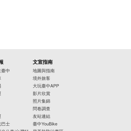
報
文宣指南
往臺中
地圖與指南
車
境外旅客
場
大玩臺中APP
運
影片欣賞
照片集錦
問卷調查
運
友站連結
光巴士
臺中YouBike