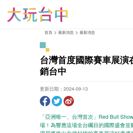
跳
到
主
要
內
:::
首頁
最新消息
最新消息
容
區
塊
台灣首度國際賽車展演在
銷台中
更新日期：2024-09-13
「亞洲唯一、台灣首次」Red Bull Sho
場！為響應這場全台矚目的國際盛會並