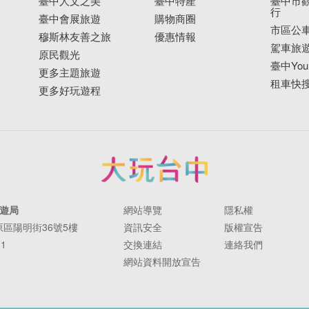
臺中人文之美
臺中特產
臺中市觀
行
臺中會展旅遊
購物商圈
市區公
穆斯林友善之旅
優惠情報
駕車旅
原民觀光
臺中YouB
更多主題旅遊
租車快
更多好玩遊程
遊局
網站導覽
隱私權
豐原區陽明街36號5樓
資訊安全
版權宣告
11
交換連結
連絡我們
網站資料開放宣告