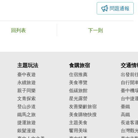
問題通報
回列表
下一則
主題玩法
食購旅宿
交通情
臺中夜遊
住宿推薦
出發前
永續旅遊
美食導覽
自行開
親子同樂
低碳旅館
臺中機
文青探索
星光露營
台中捷
登山步道
友善樂齡旅宿
臺鐵
鐵馬之旅
美食購物快搜
高鐵
捷運旅遊
主題美食
長途客
銀髮漫遊
饗用美味
台灣觀