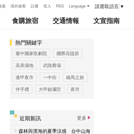
請選取語言
▼
檢索
境外旅客
註冊
登入
RSS
Language
食購旅宿
交通情報
文宣指南
熱門關鍵字
:::
臺中國家歌劇院
國際花毯節
高美濕地
武陵農場
逢甲夜市
一中街
鐵馬之旅
伴手禮
大甲鎮瀾宮
夜市
高美濕地高美野生動物保護區
臺中公園
優惠情報
太陽餅
近期新訊
更多
大玩台中
登山步道專區
森林與濱海的夏季涼感 台中山海