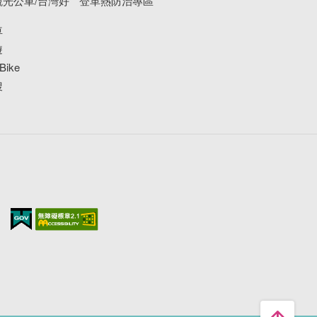
光公車/台灣好
登革熱防治專區
車
遊
ike
搜