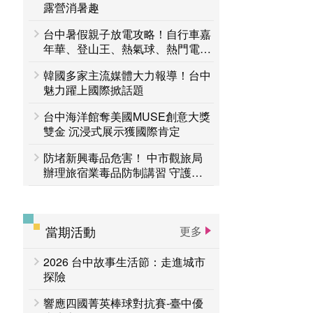
台中活動
露營消暑趣
賞花專區
台中暑假親子放電攻略！自行車嘉
主題遊程
台中国家歌剧院
年華、登山王、熱氣球、熱門電影
接力登場 一路玩到8月底
韓國多家主流媒體大力報導！台中
魅力躍上國際掀話題
台中海洋館奪美國MUSE創意大獎
雙金 沉浸式展示獲國際肯定
防堵新興毒品危害！ 中市觀旅局
辦理旅宿業毒品防制講習 守護旅
客安全
當期活動
更多
2026 台中故事生活節：走進城市
探險
響應四國菁英棒球對抗賽-臺中優