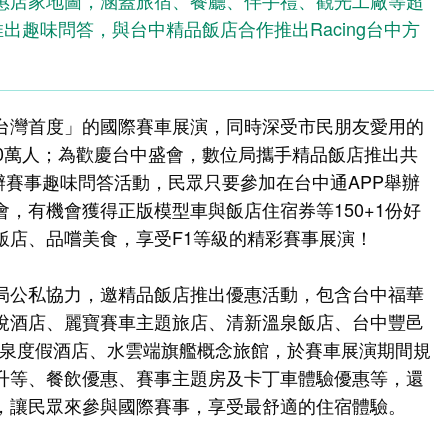
惠店家地圖，涵蓋旅宿、餐廳、伴手禮、觀光工廠等超
推出趣味問答，與台中精品飯店合作推出Racing台中方
台灣首度」的國際賽車展演，同時深受市民朋友愛用的
50萬人；為歡慶台中盛會，數位局攜手精品飯店推出共
舉辦賽事趣味問答活動，民眾只要參加在台中通APP舉辦
，有機會獲得正版模型車與飯店住宿券等150+1份好
飯店、品嚐美食，享受F1等級的精彩賽事展演！
局公私協力，邀精品飯店推出優惠活動，包含台中福華
悅酒店、麗寶賽車主題旅店、清新溫泉飯店、台中豐邑
溫泉度假酒店、水雲端旗艦概念旅館，於賽車展演期間規
升等、餐飲優惠、賽事主題房及卡丁車體驗優惠等，還
，讓民眾來參與國際賽事，享受最舒適的住宿體驗。